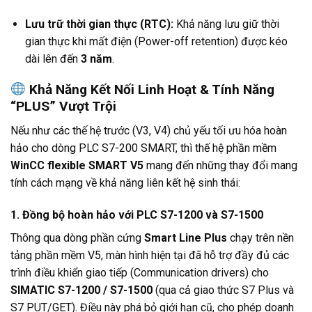
Lưu trữ thời gian thực (RTC):
Khả năng lưu giữ thời
gian thực khi mất điện (Power-off retention) được kéo
dài lên đến
3 năm
.
Khả Năng Kết Nối Linh Hoạt & Tính Năng
“PLUS” Vượt Trội
Nếu như các thế hệ trước (V3, V4) chủ yếu tối ưu hóa hoàn
hảo cho dòng PLC S7-200 SMART, thì thế hệ phần mềm
WinCC flexible SMART V5
mang đến những thay đổi mang
tính cách mạng về khả năng liên kết hệ sinh thái:
1.
Đồng bộ hoàn hảo với PLC S7-1200 và S7-1500
Thông qua dòng phần cứng
Smart Line Plus
chạy trên nền
tảng phần mềm V5, màn hình hiện tại đã hỗ trợ đầy đủ các
trình điều khiển giao tiếp (Communication drivers) cho
SIMATIC S7-1200 / S7-1500
(qua cả giao thức S7 Plus và
S7 PUT/GET).
Điều này phá bỏ giới hạn cũ, cho phép doanh