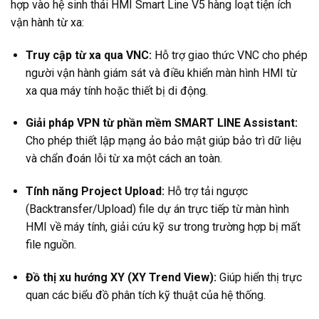
hợp vào hệ sinh thái HMI Smart Line V5 hàng loạt tiện ích
vận hành từ xa:
Truy cập từ xa qua VNC:
Hỗ trợ giao thức VNC cho phép
người vận hành giám sát và điều khiển màn hình HMI từ
xa qua máy tính hoặc thiết bị di động.
Giải pháp VPN từ phần mềm SMART LINE Assistant:
Cho phép thiết lập mạng ảo bảo mật giúp bảo trì dữ liệu
và chẩn đoán lỗi từ xa một cách an toàn.
Tính năng Project Upload:
Hỗ trợ tải ngược
(Backtransfer/Upload) file dự án trực tiếp từ màn hình
HMI về máy tính, giải cứu kỹ sư trong trường hợp bị mất
file nguồn.
Đồ thị xu hướng XY (XY Trend View):
Giúp hiển thị trực
quan các biểu đồ phân tích kỹ thuật của hệ thống.