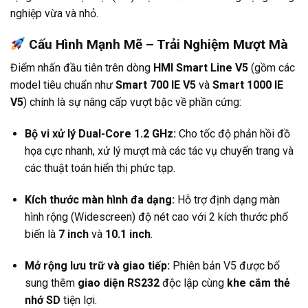
nghiệp vừa và nhỏ.
Cấu Hình Mạnh Mẽ – Trải Nghiệm Mượt Mà
Điểm nhấn đầu tiên trên dòng
HMI Smart Line V5
(gồm các
model tiêu chuẩn như
Smart 700 IE V5
và
Smart 1000 IE
V5
) chính là sự nâng cấp vượt bậc về phần cứng:
Bộ vi xử lý Dual-Core 1.2 GHz:
Cho tốc độ phản hồi đồ
họa cực nhanh, xử lý mượt mà các tác vụ chuyển trang và
các thuật toán hiển thị phức tạp.
Kích thước màn hình đa dạng:
Hỗ trợ định dạng màn
hình rộng (Widescreen) độ nét cao với 2 kích thước phổ
biến là
7 inch
và
10.1 inch
.
Mở rộng lưu trữ và giao tiếp:
Phiên bản V5 được bổ
sung thêm
giao diện RS232
độc lập cùng
khe cắm thẻ
nhớ SD
tiện lợi.