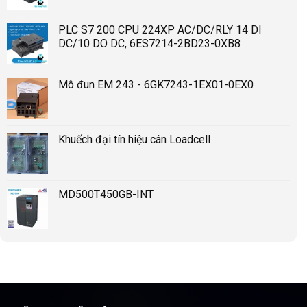
PLC S7 200 CPU 224XP AC/DC/RLY 14 DI
DC/10 DO DC, 6ES7214-2BD23-0XB8
Mô đun EM 243 - 6GK7243-1EX01-0EX0
Khuếch đại tín hiệu cân Loadcell
MD500T450GB-INT