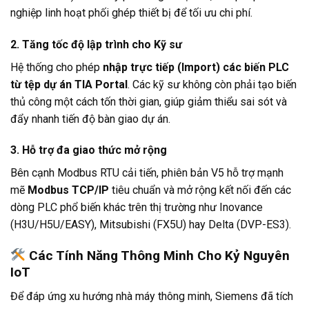
nghiệp linh hoạt phối ghép thiết bị để tối ưu chi phí.
2.
Tăng tốc độ lập trình cho Kỹ sư
Hệ thống cho phép
nhập trực tiếp (Import) các biến PLC
từ tệp dự án TIA Portal
.
Các kỹ sư không còn phải tạo biến
thủ công một cách tốn thời gian, giúp giảm thiểu sai sót và
đẩy nhanh tiến độ bàn giao dự án.
3.
Hỗ trợ đa giao thức mở rộng
Bên cạnh Modbus RTU cải tiến, phiên bản V5 hỗ trợ mạnh
mẽ
Modbus TCP/IP
tiêu chuẩn và mở rộng kết nối đến các
dòng PLC phổ biến khác trên thị trường như Inovance
(H3U/H5U/EASY), Mitsubishi (FX5U) hay Delta (DVP-ES3).
Các Tính Năng Thông Minh Cho Kỷ Nguyên
IoT
Để đáp ứng xu hướng nhà máy thông minh, Siemens đã tích