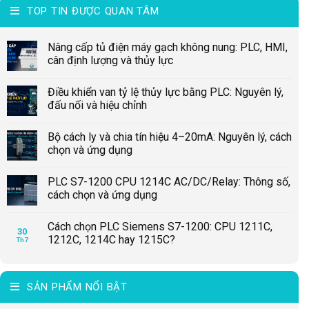
TOP TIN ĐƯỢC QUAN TÂM
Nâng cấp tủ điện máy gạch không nung: PLC, HMI,
cân định lượng và thủy lực
Điều khiển van tỷ lệ thủy lực bằng PLC: Nguyên lý,
đấu nối và hiệu chỉnh
Bộ cách ly và chia tín hiệu 4–20mA: Nguyên lý, cách
chọn và ứng dụng
PLC S7-1200 CPU 1214C AC/DC/Relay: Thông số,
cách chọn và ứng dụng
Cách chọn PLC Siemens S7-1200: CPU 1211C,
30
1212C, 1214C hay 1215C?
Th7
SẢN PHẨM NỔI BẬT