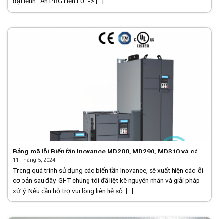
đặt lệnh : Ấn PRG hiện F0 => [...]
Bảng mã lỗi Biến tần Inovance MD200, MD290, MD310 và cách
khắc xử lý lỗi
11 Tháng 5, 2024
Trong quá trình sử dụng các biến tần Inovance, sẽ xuất hiện các lỗi
cơ bản sau đây. GHT chúng tôi đã liệt kê nguyên nhân và giải pháp
xử lý. Nếu cần hỗ trợ vui lòng liên hệ số: [...]