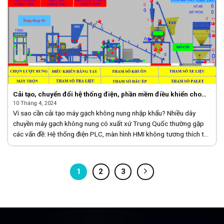
Cải tạo, chuyển đổi hệ thống điện, phần mềm điều khiển cho
máy gạch không nung của Trung Quốc sang Việt Nam
10 Tháng 4, 2024
Vì sao cần cải tạo máy gạch không nung nhập khẩu? Nhiều dây
chuyền máy gạch không nung có xuất xứ Trung Quốc thường gặp
các vấn đề: Hệ thống điện PLC, màn hình HMI không tương thích tại
Việt [...]
1
2
3