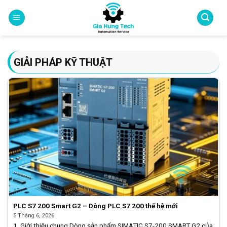
Skip
to
content
GIẢI PHÁP KỸ THUẬT
PLC S7 200 Smart G2 – Dòng PLC S7 200 thế hệ mới
5 Tháng 6, 2026
1. Giới thiệu chung Dòng sản phẩm SIMATIC S7-200 SMART G2 của