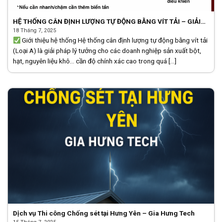
HỆ THỐNG CÂN ĐỊNH LƯỢNG TỰ ĐỘNG BẰNG VÍT TẢI – GIẢI
PHÁP CHÍNH XÁC CHO CÂN ĐÓNG BAO
18 Tháng 7, 2025
Giới thiệu hệ thống Hệ thống cân định lượng tự động bằng vít tải
(Loại A) là giải pháp lý tưởng cho các doanh nghiệp sản xuất bột,
hạt, nguyên liệu khô… cần độ chính xác cao trong quá [...]
Dịch vụ Thi công Chống sét tại Hưng Yên – Gia Hưng Tech