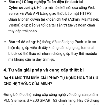
Bảo mật Công nghiệp Toàn diện (Industrial
Cybersecurity):
Hỗ trợ mã hóa kết nối qua cổng Web
server và Web API bằng giao thức bảo mật HTTPS.
Quản lý phân quyền tài khoản chi tiết (Admin, Maintainer,
Visitor) giúp bảo vệ tối đa tài sản trí tuệ và ngăn chặn
truy cập trái phép.
Bảo trì dễ dàng:
Hệ thống đầu nối dạng Push-in lò xo
hiện đại giúp việc đi dây không cần dụng cụ, terminal
block có thể tháo rời nhanh chóng giúp thay thế module
mà không cần rã dây tín hiệu.
4. Tư vấn giải pháp và cung cấp thiết bị
BẠN ĐANG TÌM KIẾM GIẢI PHÁP TỰ ĐỘNG HÓA TỐI ƯU
CHO HỆ THỐNG CỦA MÌNH?
Đừng bỏ lỡ cơ hội nâng cấp công nghệ với dòng sản phẩm
PLC Siemens S7-200 SMART G2 chính hãng. Hãy để chúng