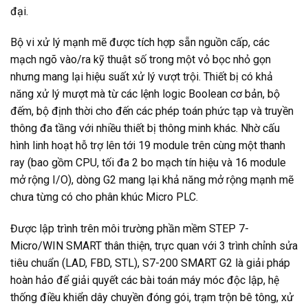
đại.
Bộ vi xử lý mạnh mẽ được tích hợp sẵn nguồn cấp, các
mạch ngõ vào/ra kỹ thuật số trong một vỏ bọc nhỏ gọn
nhưng mang lại hiệu suất xử lý vượt trội. Thiết bị có khả
năng xử lý mượt mà từ các lệnh logic Boolean cơ bản, bộ
đếm, bộ định thời cho đến các phép toán phức tạp và truyền
thông đa tầng với nhiều thiết bị thông minh khác. Nhờ cấu
hình linh hoạt hỗ trợ lên tới 19 module trên cùng một thanh
ray (bao gồm CPU, tối đa 2 bo mạch tín hiệu và 16 module
mở rộng I/O), dòng G2 mang lại khả năng mở rộng mạnh mẽ
chưa từng có cho phân khúc Micro PLC.
Được lập trình trên môi trường phần mềm STEP 7-
Micro/WIN SMART thân thiện, trực quan với 3 trình chỉnh sửa
tiêu chuẩn (LAD, FBD, STL), S7-200 SMART G2 là giải pháp
hoàn hảo để giải quyết các bài toán máy móc độc lập, hệ
thống điều khiển dây chuyền đóng gói, trạm trộn bê tông, xử