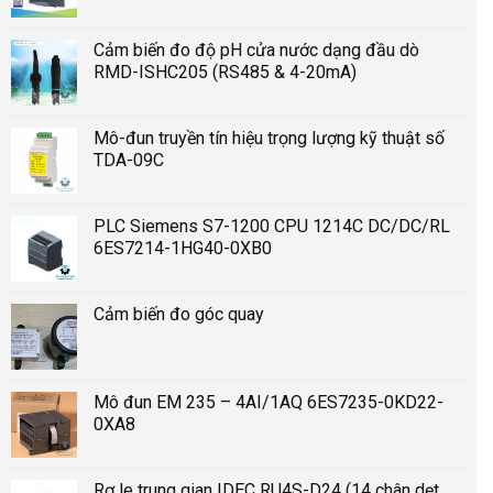
Cảm biến đo độ pH cửa nước dạng đầu dò
RMD-ISHC205 (RS485 & 4-20mA)
Mô-đun truyền tín hiệu trọng lượng kỹ thuật số
TDA-09C
PLC Siemens S7-1200 CPU 1214C DC/DC/RL
6ES7214-1HG40-0XB0
Cảm biến đo góc quay
Mô đun EM 235 – 4AI/1AQ 6ES7235-0KD22-
0XA8
Rơ le trung gian IDEC RU4S-D24 (14 chân dẹt