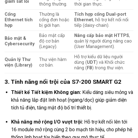
giám sát lỗi
thông thường.
thời gian thực.
Cổng
Thường là
Tích hợp cổng Dual-port
Ethernet tích
cổng đơn hoặc
Ethernet
, hỗ trợ kết nối nối
hợp
bị giới hạn.
tiếp (daisy-chain).
Bảo mật cấp
Nâng cấp bảo mật HTTPS
,
Bảo mật &
độ cơ bản
quản lý người dùng nâng cao
Cybersecurity
(Legacy).
(User Management).
Hỗ trợ kiểu dữ liệu người
Quản lý Thư
Thư viện hàm
dùng (
UDT
) và Khối chức
viện (Library)
cơ bản.
năng (
FB
) trong thư viện.
3. Tính năng nổi trội của S7-200 SMART G2
Thiết kế Tiết kiệm Không gian:
Kiểu dáng siêu mỏng và
khả năng lắp đặt linh hoạt (ngang/dọc) giúp giảm diện
tích tủ điện, tăng mật độ bố trí thiết bị.
Khả năng mở rộng I/O vượt trội:
Hỗ trợ kết nối lên tới
16 module mở rộng cùng 2 bo mạch tín hiệu, cho phép hệ
thống linh hoạt tùy biến theo quy mô thực tế.