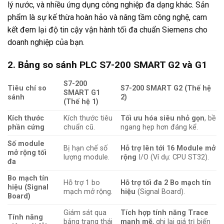
lý nước, và nhiều ứng dụng công nghiệp đa dạng khác. Sản
phẩm là sự kế thừa hoàn hảo và nâng tầm công nghệ, cam
kết đem lại độ tin cậy vận hành tối đa chuẩn Siemens cho
doanh nghiệp của bạn.
2. Bảng so sánh PLC S7-200 SMART G2 và G1
S7-200
Tiêu chí so
S7-200 SMART G2 (Thế hệ
SMART G1
sánh
2)
(Thế hệ 1)
Kích thước
Kích thước tiêu
Tối ưu hóa siêu nhỏ gọn
, bề
phần cứng
chuẩn cũ.
ngang hẹp hơn đáng kể.
Số module
Bị hạn chế số
Hỗ trợ lên tới 16 Module mở
mở rộng tối
lượng module.
rộng
I/O (Ví dụ: CPU ST32).
đa
Bo mạch tín
Hỗ trợ 1 bo
Hỗ trợ tối đa 2 Bo mạch tín
hiệu (Signal
mạch mở rộng.
hiệu
(Signal Board).
Board)
Giám sát qua
Tích hợp tính năng Trace
Tính năng
bảng trạng thái
mạnh mẽ
, ghi lại giá trị biến