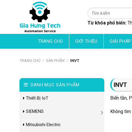
Skip
to
Tìm
kiếm:
content
Từ khóa phổ biến:
Th
TRANG CHỦ
GIỚI THIỆU
GIẢI PHÁP
TRANG CHỦ
/
SẢN PHẨM
/
INVT
INVT
DANH MỤC SẢN PHẨM
Biến tần, 
Thiết Bị IoT
Không tìm 
SIEMENS
Mitsubishi Electric