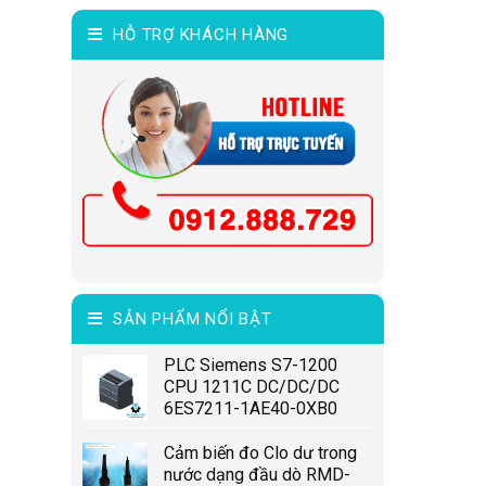
HỖ TRỢ KHÁCH HÀNG
SẢN PHẨM NỔI BẬT
PLC Siemens S7-1200
CPU 1211C DC/DC/DC
6ES7211-1AE40-0XB0
Cảm biến đo Clo dư trong
nước dạng đầu dò RMD-