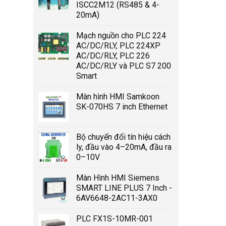
ISCC2M12 (RS485 & 4-
20mA)
Mạch nguồn cho PLC 224
AC/DC/RLY, PLC 224XP
AC/DC/RLY, PLC 226
AC/DC/RLY và PLC S7 200
Smart
Màn hình HMI Samkoon
SK-070HS 7 inch Ethernet
Bộ chuyển đổi tín hiệu cách
ly, đầu vào 4–20mA, đầu ra
0–10V
Màn Hình HMI Siemens
SMART LINE PLUS 7 Inch -
6AV6648-2AC11-3AX0
PLC FX1S-10MR-001