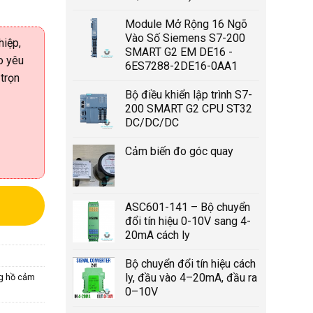
Module Mở Rộng 16 Ngõ
Vào Số Siemens S7-200
hiệp,
SMART G2 EM DE16 -
o yêu
6ES7288-2DE16-0AA1
 trọn
Bộ điều khiển lập trình S7-
200 SMART G2 CPU ST32
DC/DC/DC
Cảm biến đo góc quay
ASC601-141 – Bộ chuyển
đổi tín hiệu 0-10V sang 4-
20mA cách ly
Bộ chuyển đổi tín hiệu cách
ly, đầu vào 4–20mA, đầu ra
g hồ cảm
0–10V