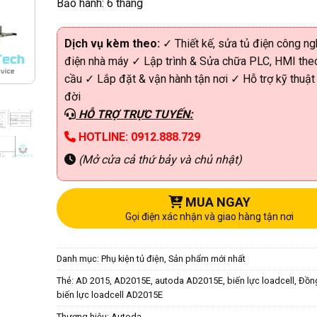
Bảo hành: 6 tháng
Dịch vụ kèm theo:
✓ Thiết kế, sửa tủ điện công ng
điện nhà máy ✓ Lập trình & Sửa chữa PLC, HMI the
cầu ✓ Lắp đặt & vận hành tận nơi ✓ Hỗ trợ kỹ thuật
đời
HỖ TRỢ TRỰC TUYẾN:
HOTLINE: 0912.888.729
(Mở cửa cả thứ bảy và chủ nhật)
MUA NGAY
Gọi điện xác nhận và giao hàng tận nơi
Danh mục:
Phụ kiện tủ điện
,
Sản phẩm mới nhất
Thẻ:
AD 2015
,
AD2015E
,
autoda AD2015E
,
biến lực loadcell
,
Đồn
biến lực loadcell AD2015E
Thương hiệu:
Autoda