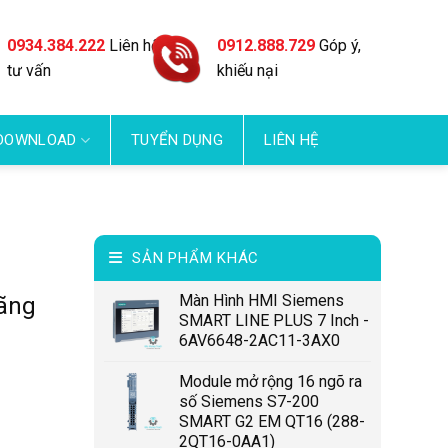
0934.384.222
Liên hệ
0912.888.729
Góp ý,
tư vấn
khiếu nại
DOWNLOAD
TUYỂN DỤNG
LIÊN HỆ
SẢN PHẨM KHÁC
Màn Hình HMI Siemens
hãng
SMART LINE PLUS 7 Inch -
6AV6648-2AC11-3AX0
Module mở rộng 16 ngõ ra
số Siemens S7-200
SMART G2 EM QT16 (288-
2QT16-0AA1)