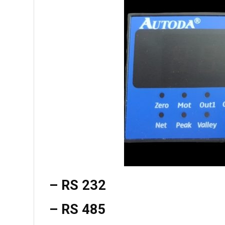
– RS 232
– RS 485