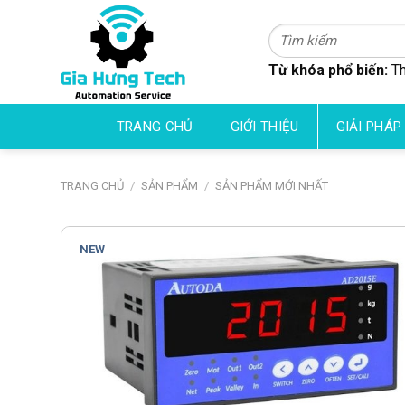
Skip
to
Tìm
kiếm:
content
Từ khóa phổ biến:
Th
TRANG CHỦ
GIỚI THIỆU
GIẢI PHÁP
TRANG CHỦ
/
SẢN PHẨM
/
SẢN PHẨM MỚI NHẤT
NEW