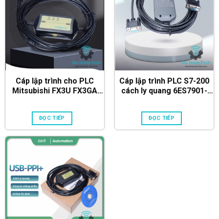
Cáp lập trình cho PLC
Cáp lập trình PLC S7-200
Mitsubishi FX3U FX3GA
cách ly quang 6ES7901-
FX2N FX1S
3CB30-0XA0 PC/PPI
ĐỌC TIẾP
ĐỌC TIẾP