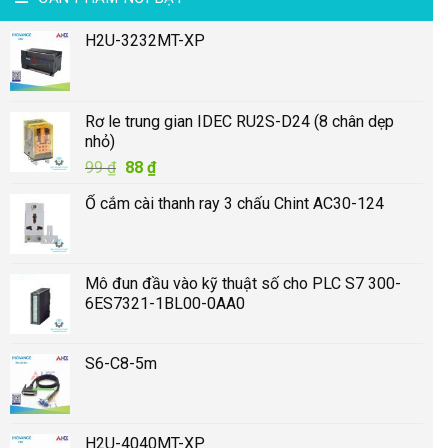
H2U-3232MT-XP
Rơ le trung gian IDEC RU2S-D24 (8 chân dẹp
nhỏ)
Giá
Giá
99
₫
88
₫
gốc
hiện
Ổ cắm cài thanh ray 3 chấu Chint AC30-124
là:
tại
99 ₫.
là:
88 ₫.
Mô đun đầu vào kỹ thuật số cho PLC S7 300-
6ES7321-1BL00-0AA0
S6-C8-5m
H2U-4040MT-XP