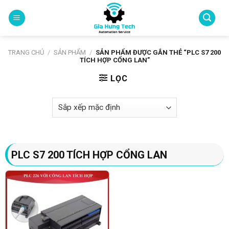
Skip
to
content
TRANG CHỦ
/
SẢN PHẨM
/
SẢN PHẨM ĐƯỢC GẮN THẺ “PLC S7 200
TÍCH HỢP CỔNG LAN”
LỌC
PLC S7 200 TÍCH HỢP CỔNG LAN