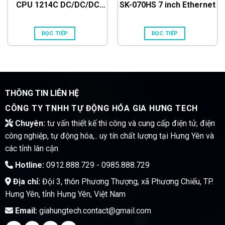
CPU 1214C DC/DC/DC
SK-070HS 7 inch Ethernet
6ES7214-1AG40-0XB0
ĐỌC TIẾP
ĐỌC TIẾP
THÔNG TIN LIÊN HỆ
CÔNG TY TNHH TỰ ĐỘNG HÓA GIA HƯNG TECH
Chuyên:
tư vấn thiết kế thi công và cung cấp điện tử, điện
công nghiệp, tự động hóa,.. uy tín chất lượng tại Hưng Yên và
các tỉnh lân cận
Hotline:
0912.888.729 - 0985.888.729
Địa chỉ:
Đội 3, thôn Phương Thượng, xã Phương Chiểu, TP.
Hưng Yên, tỉnh Hưng Yên, Việt Nam
Email:
giahungtech.contact@gmail.com