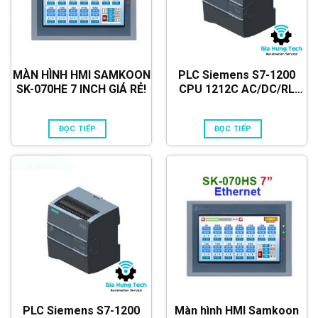
MÀN HÌNH HMI SAMKOON
PLC Siemens S7-1200
SK-070HE 7 INCH GIÁ RẺ!
CPU 1212C AC/DC/RL
6ES7212-1BE40-0XB0
ĐỌC TIẾP
ĐỌC TIẾP
PLC Siemens S7-1200
Màn hình HMI Samkoon