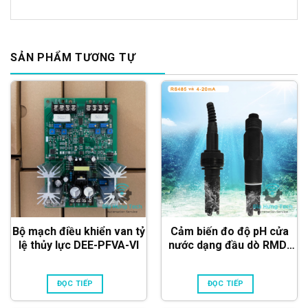
SẢN PHẨM TƯƠNG TỰ
Bộ mạch điều khiển van tỷ
Cảm biến đo độ pH cửa
lệ thủy lực DEE-PFVA-VI
nước dạng đầu dò RMD-
ISHC205 (RS485 & 4-
20mA)
ĐỌC TIẾP
ĐỌC TIẾP