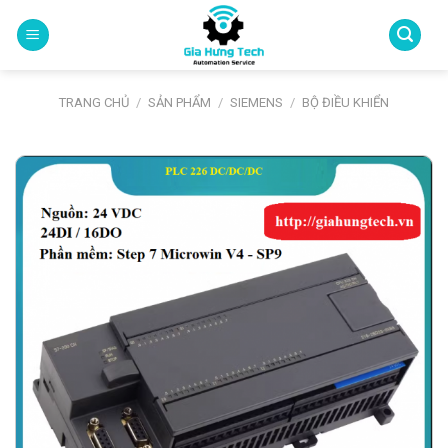
Skip
to
content
TRANG CHỦ
/
SẢN PHẨM
/
SIEMENS
/
BỘ ĐIỀU KHIỂN