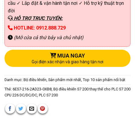
cầu ✓ Lắp đặt & vận hành tận nơi ✓ Hỗ trợ kỹ thuật trọn
đời
HỖ TRỢ TRỰC TUYẾN:
HOTLINE: 0912.888.729
(Mở cửa cả thứ bảy và chủ nhật)
MUA NGAY
Gọi điện xác nhận và giao hàng tận nơi
Danh mục:
Bộ điều khiển
,
Sản phẩm mới nhất
,
Top 10 sản phẩm nổi bật
Thẻ:
6ES7-216-2AD23-0XB8
,
Bộ điều khiển S7 200 thay thế cho PLC S7 200
CPU 226 DC/DC/DC
,
PLC S7 200