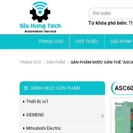
Skip
to
Tìm
kiếm:
content
Từ khóa phổ biến:
Th
TRANG CHỦ
GIỚI THIỆU
GIẢI PHÁP
TRANG CHỦ
/
SẢN PHẨM
/
SẢN PHẨM ĐƯỢC GẮN THẺ “ASC60
ASC60
DANH MỤC SẢN PHẨM
Thiết Bị IoT
New
SIEMENS
Mitsubishi Electric