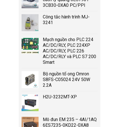
3CB30-0XA0 PC/PPI
Công tắc hành trình MJ-
3241
Mạch nguồn cho PLC 224
AC/DC/RLY, PLC 224XP
AC/DC/RLY, PLC 226
AC/DC/RLY và PLC S7 200
Smart
Bộ nguồn tổ ong Omron
S8FS-C05024 24V 50W
2.2A
H2U-3232MT-XP
Mô đun EM 235 – 4AI/1AQ
6ES7235-0KD22-0XA8