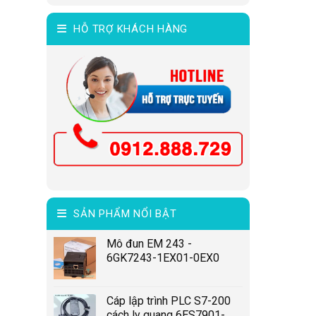
HỖ TRỢ KHÁCH HÀNG
SẢN PHẨM NỔI BẬT
Mô đun EM 243 -
6GK7243-1EX01-0EX0
Cáp lập trình PLC S7-200
cách ly quang 6ES7901-