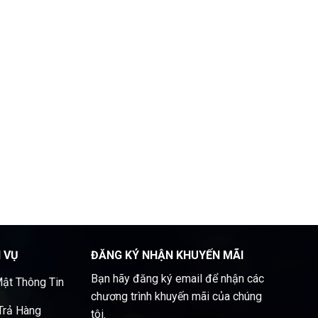
H VỤ
ĐĂNG KÝ NHẬN KHUYẾN MÃI
Bạn hãy đăng ký email để nhận các
ật Thông Tin
chương trình khuyến mãi của chúng
 Trả Hàng
tôi.