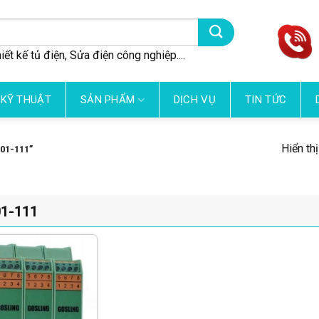
iết kế tủ điện, Sửa điện công nghiệp....
 KỸ THUẬT
SẢN PHẨM
DỊCH VỤ
TIN TỨC
Hiển th
1-111”
1-111