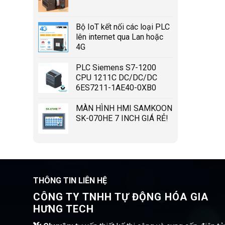
Bộ IoT kết nối các loại PLC
lên internet qua Lan hoặc
4G
PLC Siemens S7-1200
CPU 1211C DC/DC/DC
6ES7211-1AE40-0XB0
MÀN HÌNH HMI SAMKOON
SK-070HE 7 INCH GIÁ RẺ!
THÔNG TIN LIÊN HỆ
CÔNG TY TNHH TỰ ĐỘNG HÓA GIA
HƯNG TECH