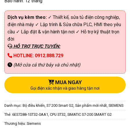
Bảo hành: 12 tháng
Dịch vụ kèm theo:
✓ Thiết kế, sửa tủ điện công nghiệp,
điện nhà máy ✓ Lập trình & Sửa chữa PLC, HMI theo yêu
cầu ✓ Lắp đặt & vận hành tận nơi ✓ Hỗ trợ kỹ thuật trọn
đời
HỖ TRỢ TRỰC TUYẾN:
HOTLINE: 0912.888.729
(Mở cửa cả thứ bảy và chủ nhật)
MUA NGAY
Gọi điện xác nhận và giao hàng tận nơi
Danh mục:
Bộ điều khiển
,
S7 200 Smart G2
,
Sản phẩm mới nhất
,
SIEMENS
Thẻ:
6ES7288-1ST32-0AA1
,
CPU ST32
,
SIMATIC S7-200 SMART G2
Thương hiệu:
Siemens