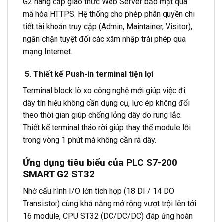
G2 nâng cấp giao thức Web Server bảo mật qua
mã hóa HTTPS. Hệ thống cho phép phân quyền chi
tiết tài khoản truy cập (Admin, Maintainer, Visitor),
ngăn chặn tuyệt đối các xâm nhập trái phép qua
mạng Internet.
5. Thiết kế Push-in terminal tiện lợi
Terminal block lò xo công nghệ mới giúp việc đi
dây tín hiệu không cần dụng cụ, lực ép không đổi
theo thời gian giúp chống lỏng dây do rung lắc.
Thiết kế terminal tháo rời giúp thay thế module lỗi
trong vòng 1 phút mà không cần rã dây.
Ứng dụng tiêu biểu của PLC S7-200
SMART G2 ST32
Nhờ cấu hình I/O lớn tích hợp (18 DI / 14 DO
Transistor) cùng khả năng mở rộng vượt trội lên tới
16 module, CPU ST32 (DC/DC/DC) đáp ứng hoàn