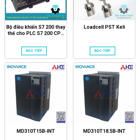
Bộ điều khiển S7 200 thay
Loadcell PST Keli
thế cho PLC S7 200 CPU
226 AC/DC/RLY
ĐỌC TIẾP
ĐỌC TIẾP
MD310T15B-INT
MD310T18.5B-INT