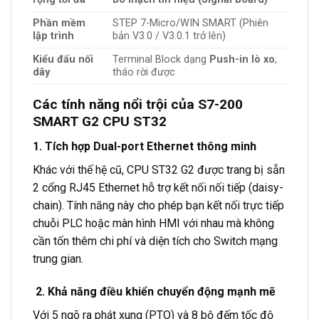
Phần mềm
STEP 7-Micro/WIN SMART (Phiên
lập trình
bản V3.0 / V3.0.1 trở lên)
Kiểu đấu nối
Terminal Block dạng
Push-in lò xo
,
dây
tháo rời được
Các tính năng nổi trội của S7-200
SMART G2 CPU ST32
1. Tích hợp Dual-port Ethernet thông minh
Khác với thế hệ cũ, CPU ST32 G2 được trang bị sẵn
2 cổng RJ45 Ethernet hỗ trợ kết nối nối tiếp (daisy-
chain). Tính năng này cho phép bạn kết nối trực tiếp
chuỗi PLC hoặc màn hình HMI với nhau mà không
cần tốn thêm chi phí và diện tích cho Switch mạng
trung gian.
2. Khả năng điều khiển chuyển động mạnh mẽ
Với 5 ngõ ra phát xung (PTO) và 8 bộ đếm tốc độ