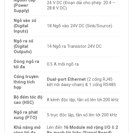
Nguồn cấp
24 V DC (Đoạn dải cho phép: 20.4 –
(Power
28.8 V DC)
Supply)
Ngõ vào số
(Digital
18 Ngõ vào 24V DC (Sink/Source)
Inputs)
Ngõ ra số
(Digital
14 Ngõ ra Transistor 24V DC
Outputs)
Dòng ngõ ra
0.5 A mỗi ngõ ra
tối đa
Cổng truyền
Dual-port Ethernet
(2 cổng RJ45
thông tích
kết nối daisy-chain) & 1 cổng RS485
hợp
Bộ đếm tốc độ
8 kênh độc lập, tần số lên tới 200 kHz
cao (HSC)
Ngõ ra phát
5 trục độc lập, tần số lên tới 200 kHz
xung (PTO)
Khả năng mở
Lên đến
16 Module mở rộng I/O
&
2
rộng tối đa
Bo mạch tín hiệu (Signal Board)