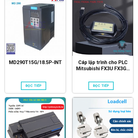
MD290T15G/18.5P-INT
Cáp lập trình cho PLC
Mitsubishi FX3U FX3GA
FX2N FX1S
ĐỌC TIẾP
ĐỌC TIẾP