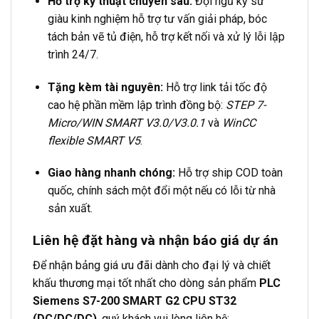
Hỗ trợ kỹ thuật chuyên sâu:
Đội ngũ kỹ sư
giàu kinh nghiệm hỗ trợ tư vấn giải pháp, bóc
tách bản vẽ tủ điện, hỗ trợ kết nối và xử lý lỗi lập
trình 24/7.
Tặng kèm tài nguyên:
Hỗ trợ link tải tốc độ
cao hệ phần mềm lập trình đồng bộ:
STEP 7-
Micro/WIN SMART V3.0/V3.0.1
và
WinCC
flexible SMART V5
.
Giao hàng nhanh chóng:
Hỗ trợ ship COD toàn
quốc, chính sách một đổi một nếu có lỗi từ nhà
sản xuất.
Liên hệ đặt hàng và nhận báo giá dự án
Để nhận bảng giá ưu đãi dành cho đại lý và chiết
khấu thương mại tốt nhất cho dòng sản phẩm
PLC
Siemens S7-200 SMART G2 CPU ST32
(DC/DC/DC)
, quý khách vui lòng liên hệ: