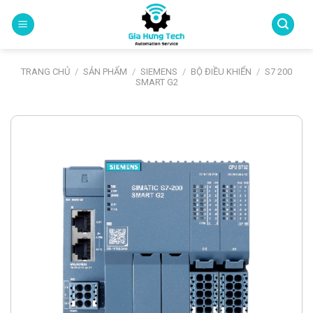
Skip
to
content
TRANG CHỦ
/
SẢN PHẨM
/
SIEMENS
/
BỘ ĐIỀU KHIỂN
/
S7 200
SMART G2