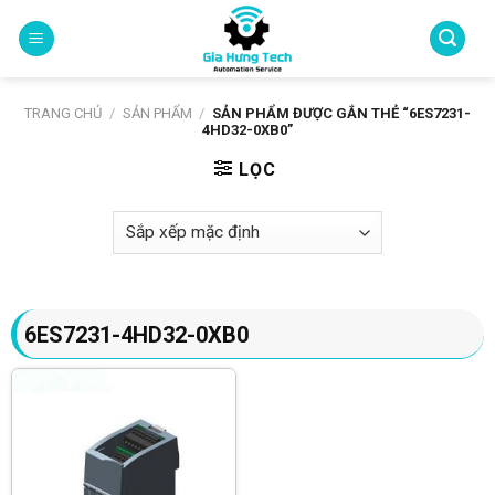
Skip
to
content
TRANG CHỦ
/
SẢN PHẨM
/
SẢN PHẨM ĐƯỢC GẮN THẺ “6ES7231-
4HD32-0XB0”
LỌC
6ES7231-4HD32-0XB0