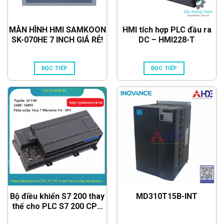
MÀN HÌNH HMI SAMKOON
HMI tích hợp PLC đầu ra
SK-070HE 7 INCH GIÁ RẺ!
DC – HMI228-T
ĐỌC TIẾP
ĐỌC TIẾP
Bộ điều khiển S7 200 thay
MD310T15B-INT
thế cho PLC S7 200 CPU
226 DC/DC/DC