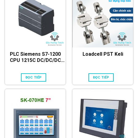
PLC Siemens S7-1200
Loadcell PST Keli
CPU 1215C DC/DC/DC
6ES7215-1AG40-0XB0
ĐỌC TIẾP
ĐỌC TIẾP