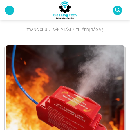
Skip
to
content
TRANG CHỦ
/
SẢN PHẨM
/
THIẾT BỊ BẢO VỆ