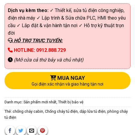
Dịch vụ kèm theo:
✓ Thiết kế, sửa tủ điện công nghiệp,
điện nhà máy ✓ Lập trình & Sửa chữa PLC, HMI theo yêu
cầu ✓ Lắp đặt & vận hành tận nơi ✓ Hỗ trợ kỹ thuật trọn
đời
HỖ TRỢ TRỰC TUYẾN:
HOTLINE: 0912.888.729
(Mở cửa cả thứ bảy và chủ nhật)
MUA NGAY
Gọi điện xác nhận và giao hàng tận nơi
Danh mục:
Sản phẩm mới nhất
,
Thiết bị bảo vệ
Thẻ:
chống cháy cabin
,
Chống cháy tủ điện
,
dập lửa tủ điện
,
phòng cháy
tủ điện