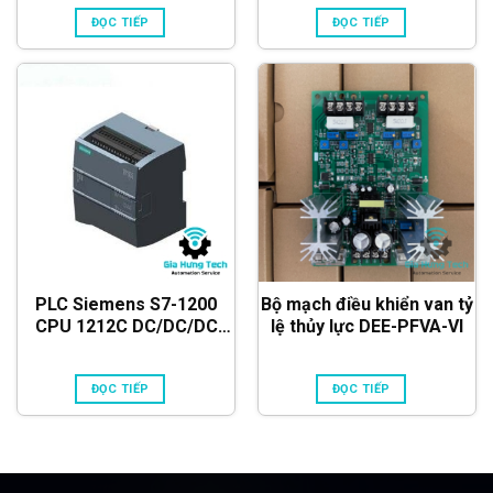
ĐỌC TIẾP
ĐỌC TIẾP
PLC Siemens S7-1200
Bộ mạch điều khiển van tỷ
CPU 1212C DC/DC/DC
lệ thủy lực DEE-PFVA-VI
6ES7212-1AE40-0XB0
ĐỌC TIẾP
ĐỌC TIẾP