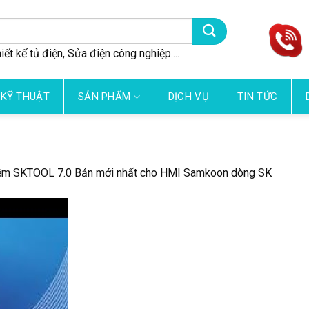
iết kế tủ điện, Sửa điện công nghiệp....
 KỸ THUẬT
SẢN PHẨM
DỊCH VỤ
TIN TỨC
ềm SKTOOL 7.0 Bản mới nhất cho HMI Samkoon dòng SK