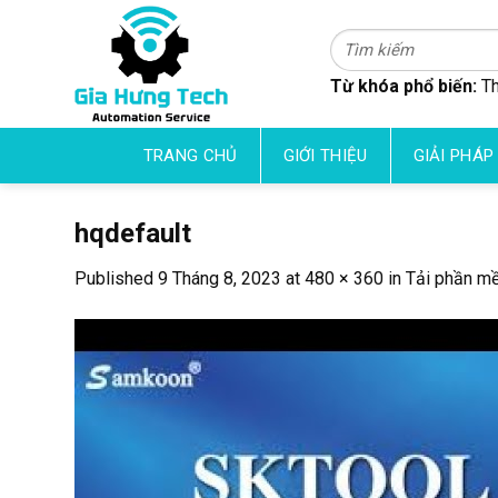
Skip
to
Tìm
kiếm:
content
Từ khóa phổ biến:
Th
TRANG CHỦ
GIỚI THIỆU
GIẢI PHÁP
hqdefault
Published
9 Tháng 8, 2023
at
480 × 360
in
Tải phần m