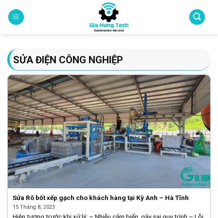
Skip
to
content
SỬA ĐIỆN CÔNG NGHIỆP
Sửa Rô bốt xếp gạch cho khách hàng tại Kỳ Anh – Hà Tĩnh
15 Tháng 8, 2023
Hiện tượng trước khi xử lý: – Nhiễu cảm biến, gây sai quy trình – Lỗi