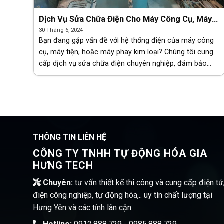
Dịch Vụ Sửa Chữa Điện Cho Máy Công Cụ, Máy
Tiện, Máy Phay…
30 Tháng 6, 2024
Bạn đang gặp vấn đề với hệ thống điện của máy công
cụ, máy tiện, hoặc máy phay kim loại? Chúng tôi cung
cấp dịch vụ sửa chữa điện chuyên nghiệp, đảm bảo
máy móc của bạn hoạt động ổn [...]
THÔNG TIN LIÊN HỆ
CÔNG TY TNHH TỰ ĐỘNG HÓA GIA
HƯNG TECH
Chuyên:
tư vấn thiết kế thi công và cung cấp điện tử
điện công nghiệp, tự động hóa,.. uy tín chất lượng tại
Hưng Yên và các tỉnh lân cận