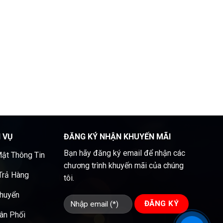
H VỤ
ĐĂNG KÝ NHẬN KHUYẾN MÃI
Bạn hãy đăng ký email để nhận các
ật Thông Tin
chương trình khuyến mãi của chúng
 Trả Hàng
tôi.
Chuyển
ân Phối