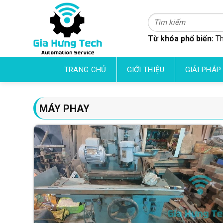
Skip
to
Tìm
kiếm:
content
Từ khóa phổ biến:
Th
TRANG CHỦ
GIỚI THIỆU
GIẢI PHÁP
MÁY PHAY