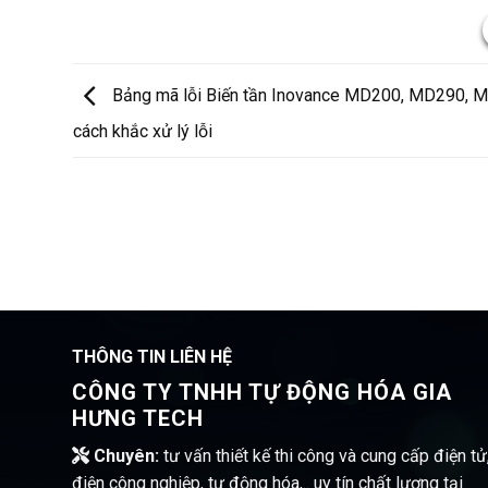
Bảng mã lỗi Biến tần Inovance MD200, MD290, 
cách khắc xử lý lỗi
THÔNG TIN LIÊN HỆ
CÔNG TY TNHH TỰ ĐỘNG HÓA GIA
HƯNG TECH
Chuyên:
tư vấn thiết kế thi công và cung cấp điện tử
điện công nghiệp, tự động hóa,.. uy tín chất lượng tại