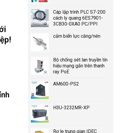
Cáp lập trình PLC S7-200
cách ly quang 6ES7901-
3CB30-0XA0 PC/PPI
ới
cảm biến lực căng/nén
ệp!
Bộ chống sét lan truyền tín
hiệu mạng gắn trên thanh
ray PoE
AM600-PS2
ỉnh
H3U-3232MR-XP
Rơ le trung gian IDEC