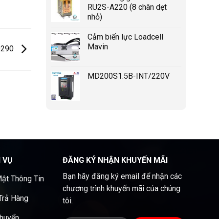
RU2S-A220 (8 chân dẹt
nhỏ)
Cảm biến lực Loadcell
Mavin
MD290
MD200S1.5B-INT/220V
H VỤ
ĐĂNG KÝ NHẬN KHUYẾN MÃI
Bạn hãy đăng ký email để nhận các
ật Thông Tin
chương trình khuyến mãi của chúng
 Trả Hàng
tôi.
Chuyển