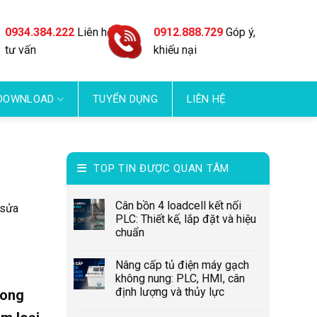
0934.384.222
Liên hệ
0912.888.729
Góp ý,
tư vấn
khiếu nại
DOWNLOAD
TUYỂN DỤNG
LIÊN HỆ
TOP TIN ĐƯỢC QUAN TÂM
Cân bồn 4 loadcell kết nối
 sửa
PLC: Thiết kế, lắp đặt và hiệu
chuẩn
Nâng cấp tủ điện máy gạch
không nung: PLC, HMI, cân
định lượng và thủy lực
rong