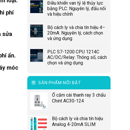
m loại.
Điều khiển van tỷ lệ thủy lực
bằng PLC: Nguyên lý, đấu nối
hi phí
và hiệu chỉnh
Bộ cách ly và chia tín hiệu 4–
20mA: Nguyên lý, cách chọn
à sửa
và ứng dụng
PLC S7-1200 CPU 1214C
hí ẩn.
AC/DC/Relay: Thông số, cách
chọn và ứng dụng
máy móc
SẢN PHẨM NỔI BẬT
Ổ cắm cài thanh ray 3 chấu
Chint AC30-124
Bộ cách ly và chia tín hiệu
Analog 4-20mA SLIM