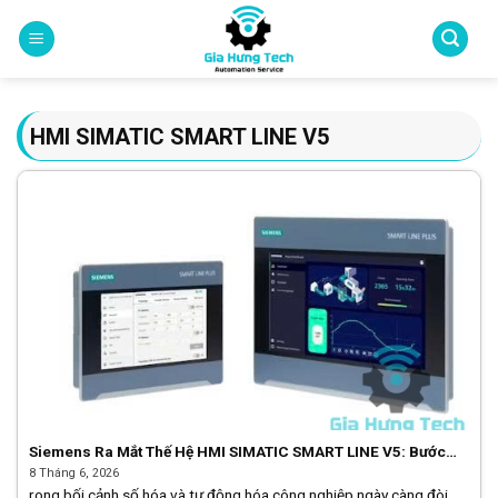
Skip
to
content
HMI SIMATIC SMART LINE V5
Siemens Ra Mắt Thế Hệ HMI SIMATIC SMART LINE V5: Bước
Đột Phá Cho Hệ Thống Tự Động Hóa Nhỏ Và Vừa
8 Tháng 6, 2026
rong bối cảnh số hóa và tự động hóa công nghiệp ngày càng đòi