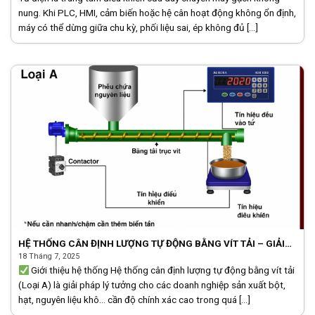
nung. Khi PLC, HMI, cảm biến hoặc hệ cân hoạt động không ổn định,
máy có thể dừng giữa chu kỳ, phối liệu sai, ép không đủ [...]
HỆ THỐNG CÂN ĐỊNH LƯỢNG TỰ ĐỘNG BẰNG VÍT TẢI – GIẢI
PHÁP CHÍNH XÁC CHO CÂN ĐÓNG BAO
18 Tháng 7, 2025
Giới thiệu hệ thống Hệ thống cân định lượng tự động bằng vít tải
(Loại A) là giải pháp lý tưởng cho các doanh nghiệp sản xuất bột,
hạt, nguyên liệu khô… cần độ chính xác cao trong quá [...]