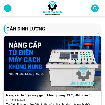
Skip
to
content
CÂN ĐỊNH LƯỢNG
Nâng cấp tủ điện máy gạch không nung: PLC, HMI, cân định
lượng và thủy lực
3 Tháng 8, 2026
Tủ điện là trung tâm điều khiển của dây chuyền máy gạch không