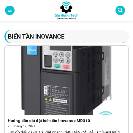
Skip
to
content
BIẾN TẦN INOVANCE
Hướng dẫn cài đặt biến tần Inovance MD310
20 Tháng 12, 2024
I.Sơ đồ đấu dây II. Cài đặt nhanh ỚNG DẪN CÀI ĐẶT CƠ BẢN BIẾN