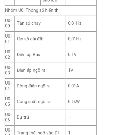
sao lưu
Nhóm U0: Thông số hiển thị
U0-
Tần số chạy
0,01Hz
00
U0-
tần số cài đặt
0,01Hz
01
U0-
Điện áp Bus
0.1V
02
U0-
Điện áp ngõ ra
1V
03
U0-
Dòng điện ngõ ra
0.01A
04
U0-
Công suất ngõ ra
0.1kW
05
U0-
Dự trữ
–
06
U0-
Trạng thái ngõ vào DI
1