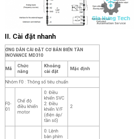
II. Cài đặt nhanh
ỚNG DẪN CÀI ĐẶT CƠ BẢN BIẾN TẦN
INOVANCE MD310
Chức
Khoảng
Mã
Mặc định
năng
cài đặt
Nhóm F0 : Thông số tiêu chuẩn
0: Điều
khiển SVC
Chế độ
F0-
2: Điều
điều khiển
2
01
khiển V/F
motor
(điện áp/
tần số)
0: Lệnh
bàn phím