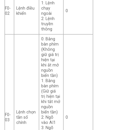
1: Lệnh
F0-
Lệnh điều
chạy
0
02
khiển
ngoài
2: Lệnh
truyền
thông
0: Bằng
bàn phím
(Không
giữ giá trị
hiện tại
khi ắt mở
nguồn
biến tần)
1: Bằng
bàn phím
(Giữ giá
trị hiện tại
khi tắt mở
nguồn
Lệnh chọn
biến tần)
F0-
tần số
2: Ngõ
0
03
chính
vào AI1
3: Ngõ