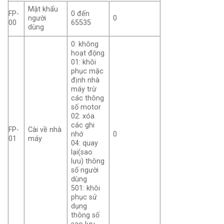
Mật khẩu
FP-
0 đến
người
0
00
65535
dùng
0: không
hoạt động
01: khôi
phục mặc
định nhà
máy trừ
các thông
số motor
02: xóa
các ghi
FP-
Cài về nhà
nhớ
0
01
máy
04: quay
lại(sao
lưu) thông
số người
dùng
501: khôi
phục sử
dụng
thông số