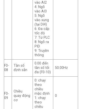
vào AI2
4: Ngõ
vào AI3
5: Ngõ
vào xung
(tại DI4)
6: Đa cấp
tốc độ
7: Từ PLC
8: Ngõ ra
PID
9: Truyền
thông
0.00 đến
F0-
Tần số
tần số tối
50.00Hz
08
định sẵn
đa (F0-10)
0: chạy
theo
chiều
Chiều
F0-
mặc định
quay động
0
09
1: chạy
cơ
theo
chiều