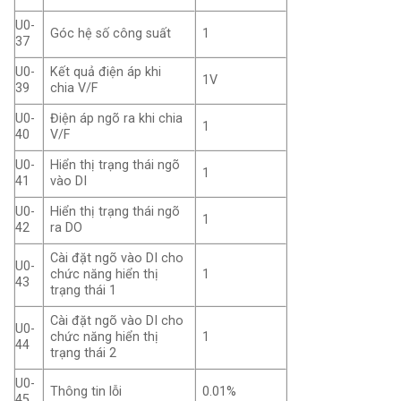
U0-
Góc hệ số công suất
1
37
U0-
Kết quả điện áp khi
1V
39
chia V/F
U0-
Điện áp ngõ ra khi chia
1
40
V/F
U0-
Hiển thị trạng thái ngõ
1
41
vào DI
U0-
Hiển thị trạng thái ngõ
1
42
ra DO
Cài đặt ngõ vào DI cho
U0-
chức năng hiển thị
1
43
trạng thái 1
Cài đặt ngõ vào DI cho
U0-
chức năng hiển thị
1
44
trạng thái 2
U0-
Thông tin lỗi
0.01%
45