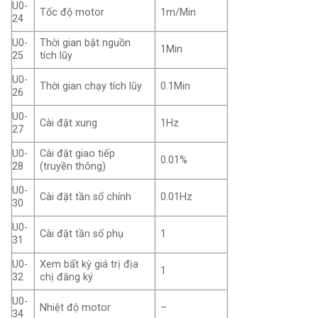
U0-
Tốc độ motor
1m/Min
24
U0-
Thời gian bật nguồn
1Min
25
tích lũy
U0-
Thời gian chạy tích lũy
0.1Min
26
U0-
Cài đặt xung
1Hz
27
U0-
Cài đặt giao tiếp
0.01%
28
(truyền thông)
U0-
Cài đặt tần số chính
0.01Hz
30
U0-
Cài đặt tần số phụ
1
31
U0-
Xem bất kỳ giá trị địa
1
32
chị đăng ký
U0-
Nhiệt độ motor
–
34