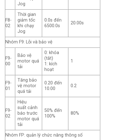
Jog
Thời gian
F8-
giảm tốc
0.0s đến
20.00s
02
khi chạy
6500.0s
Jog
Nhóm F9: Lỗi và bảo vệ
0: khóa
Bảo vệ
F9-
(tắt)
motor quá
1
00
1: kích
tải
hoạt
Tăng bảo
F9-
0.20 đến
vệ motor
0.2
01
10.00
quá tải
Hiệu
suất
cảnh
F9-
50% đến
báo trước
80%
02
100%
motor
quá
tải
Nhóm FP: quản lý chức năng thông số