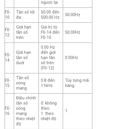
ngược lại
F0-
Tần số tối
50.00 đến
50.00Hz
10
đa
500.00 Hz
Giới hạn
Giá trị từ
F0-
tần số
F0-14 đến
50.00Hz
12
trên
F0-10
0.00 Hz
Giới hạn
đến giới
F0-
tần số
hạn tần
0.00Hz
14
dưới
số trên
(F0-12)
Tần số
F0-
0.8 đến
Tùy từng mã
sóng
15
11kHz
hàng
mang
Điều chỉnh
tần số
0: không
F0-
sóng
theo
1
16
mang
1: theo
theo nhiệt
nhiệt độ
độ