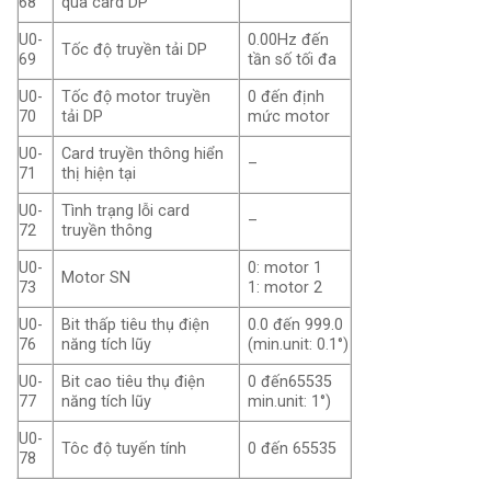
68
qua card DP
U0-
0.00Hz đến
Tốc độ truyền tải DP
69
tần số tối đa
U0-
Tốc độ motor truyền
0 đến định
70
tải DP
mức motor
U0-
Card truyền thông hiển
–
71
thị hiện tại
U0-
Tình trạng lỗi card
–
72
truyền thông
U0-
0: motor 1
Motor SN
73
1: motor 2
U0-
Bit thấp tiêu thụ điện
0.0 đến 999.0
76
năng tích lũy
(min.unit: 0.1°)
U0-
Bit cao tiêu thụ điện
0 đến65535
77
năng tích lũy
min.unit: 1°)
U0-
Tôc độ tuyến tính
0 đến 65535
78