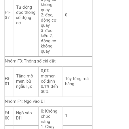
không
Tự động
quay
F1-
đọc thông
2: đọc,
0
37
số động
động cơ
cơ
quay
3: đọc
kiểu 2,
động cơ
không
quay
Nhóm F3: Thông số cài đặt
0,0%:
Tăng mô
momen
F3-
Tùy từng mã
men, bù
cố định
01
hàng
ngẫu lực
0,1% đến
30%
Nhóm F4: Ngõ vào DI
0: Không
F4-
Ngõ vào
1
chức
00
DI1
năng
1: Chạy