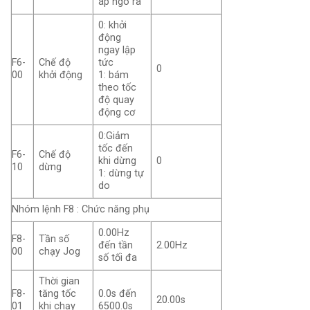
áp ngõ ra
0: khởi
động
ngay lập
F6-
Chế độ
tức
0
00
khởi động
1: bám
theo tốc
độ quay
động cơ
0:Giảm
tốc đến
F6-
Chế độ
khi dừng
0
10
dừng
1: dừng tự
do
Nhóm lệnh F8 : Chức năng phụ
0.00Hz
F8-
Tần số
đến tần
2.00Hz
00
chạy Jog
số tối đa
Thời gian
F8-
tăng tốc
0.0s đến
20.00s
01
khi chạy
6500.0s