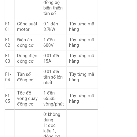
đồng bộ
biến thiên
tần số
F1-
Công suất
0.1 đến
Tùy từng mã
01
motor
3.7kW
hàng
F1-
Điện áp
1 đến
Tùy từng mã
02
động cơ
600V
hàng
F1-
Dòng điện
0.01 đến
Tùy từng mã
03
động cơ
15A
hàng
0.01 đến
F1-
Tần số
Tùy từng mã
tần số lớn
04
động cơ
hàng
nhất
Tốc độ
1 đến
F1-
Tùy từng mã
vòng quay
65535
05
hàng
động cơ
vòng/phút
0: không
dùng
1: đọc
kiểu 1,
động cơ