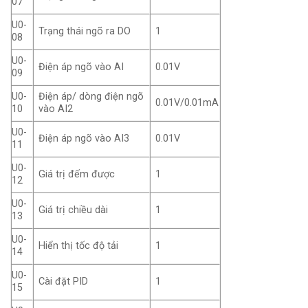
07
U0-
Trạng thái ngõ ra DO
1
08
U0-
Điện áp ngõ vào AI
0.01V
09
U0-
Điện áp/ dòng điện ngõ
0.01V/0.01mA
10
vào AI2
U0-
Điện áp ngõ vào AI3
0.01V
11
U0-
Giá trị đếm được
1
12
U0-
Giá trị chiều dài
1
13
U0-
Hiển thị tốc độ tải
1
14
U0-
Cài đặt PID
1
15