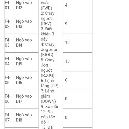
F4-
Ngõ vào
xuôi
4
01
DI2
(FWD)
2: Chạy
ngươc
F4-
Ngõ vào
(REV)
9
02
DI3
3: Điều
khiển 3
dây
F4-
Ngõ vào
12
4: Chạy
03
DI4
Jog xuôi
(FJOG)
F4-
Ngõ vào
5: Chạy
13
04
DI5
Jog
ngước
(RJOG)
F4-
Ngõ vào
0
6: Lệnh
05
DI6
tăng (UP)
7: Lệnh
F4-
Ngõ vào
giảm
0
06
DI7
(DOWN)
9: Xóa lỗi
12: Đa
F4-
Ngõ vào
cấp tốc
0
07
DI8
độ 1
13: Đa