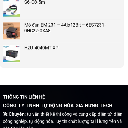
S6-C8-5m
Mô đun EM 231 – 4AIx12Bit – 6ES7231-
0HC22-0XA8
H2U-4040MT-XP
THÔNG TIN LIÊN HỆ
CÔNG TY TNHH TỰ ĐỘNG HÓA GIA HƯNG TECH
Chuyên:
tư vấn thiết kế thi công và cung cấp điện tử, điện
công nghiệp, tự động hóa,.. uy tín chất lượng tại Hưng Yên và