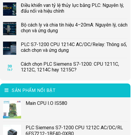
Điều khiển van tỷ lệ thủy lực bằng PLC: Nguyên lý,
đấu nối và hiệu chỉnh
Bộ cách ly và chia tín hiệu 4–20mA: Nguyên lý, cách
chọn và ứng dụng
PLC S7-1200 CPU 1214C AC/DC/Relay: Thông số,
cách chọn và ứng dụng
Cách chọn PLC Siemens S7-1200: CPU 1211C,
30
1212C, 1214C hay 1215C?
Th7
SẢN PHẨM NỔI BẬT
Main CPU I.O IS580
PLC Siemens S7-1200 CPU 1212C AC/DC/RL
6ES7212-1BE40-0XB0