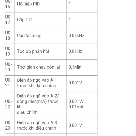
U0-
Hồi tiếp PID
1
16
U0-
Cấp PID
1
17
U0-
Cài đặt xung
0.01kHz
18
U0-
Tốc độ phản hồi
0.01Hz
19
U0-
Thời gian chạy còn lại
0.1Min
20
U0-
Điện áp ngõ vào AI1
0.001V
21
trước khi điều chỉnh
Điện áp ngõ vào AI2/
U0-
dòng điện(mA) trước
0.001V/
22
khi
0.01mA
điều chỉnh
U0-
Điện áp ngõ vào AI3
0.001V
23
trước khi điều chỉnh