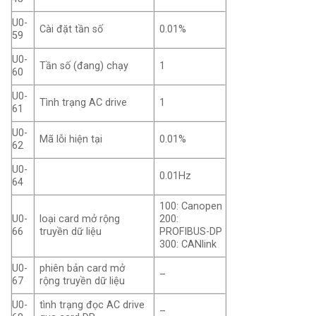
U0-
Cài đặt tần số
0.01%
59
U0-
Tần số (đang) chạy
1
60
U0-
Tình trạng AC drive
1
61
U0-
Mã lỗi hiện tại
0.01%
62
U0-
0.01Hz
64
100: Canopen
U0-
loại card mở rộng
200:
66
truyền dữ liệu
PROFIBUS-DP
300: CANlink
U0-
phiên bản card mở
–
67
rộng truyền dữ liệu
U0-
tình trạng đọc AC drive
–