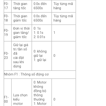
F0-
Thời gian
0.0s đến
Tùy từng mã
17
tăng tốc
6500s
hàng
F0-
Thời gian
0.0s đến
Tùy từng mã
18
giảm tốc
6500s
hàng
Đơn vị thời
0: 1s
F0-
gian tăng/
1: 0.1s
1
19
giảm tốc
2: 0.01s
Giữ lại giá
trị tần số
0: không
F0-
đã
giữ lại
0
23
cài đặt
1: giữ lại
sau khi
dừng
Nhóm F1 : Thông số động cơ
0: Motor
không
đồng bộ
Lựa chọn
thông
F1-
kiểu
thường
0
00
motor
1: Motor