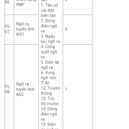
tần
06
FMP
1: Tần số
cài đặt
biến tần
2: Dòng
Ngõ ra
điện ngõ
F5-
tuyến tính
0
ra
07
AO1
3: Ngẫu
lực ngõ ra
4: Công
suất ngõ
ra
5: Điện áp
ngõ ra
6: Xung
ngõ vào
7: AI
Ngõ ra
F5-
12: Truyền
tuyến tính
1
08
thông
A02
13: Tốc
độ motor
14: Dòng
điện ngõ
ra
15: Điện