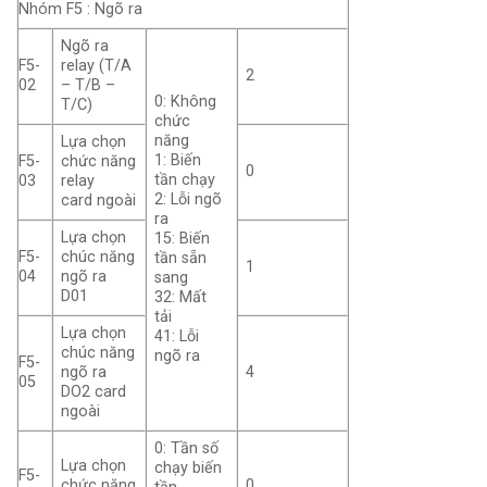
Nhóm F5 : Ngõ ra
Ngõ ra
F5-
relay (T/A
2
02
– T/B –
0: Không
T/C)
chức
năng
Lựa chọn
1: Biến
F5-
chức năng
0
tần chạy
03
relay
2: Lỗi ngõ
card ngoài
ra
Lựa chọn
15: Biến
F5-
chúc năng
tần sẵn
1
04
ngõ ra
sang
D01
32: Mất
tải
Lựa chọn
41: Lỗi
chúc năng
ngõ ra
F5-
ngõ ra
4
05
DO2 card
ngoài
0: Tần số
Lựa chọn
chạy biến
F5-
chức năng
0