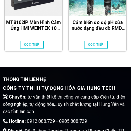
MT8102IP Màn Hình Cảm
Cảm biến đo độ pH cửa
Ứng HMI WEINTEK 10
nước dạng đầu dò RMD-
INCH Màu RS232, RS422,
ISHC205 (RS485 & 4-
RS485, LAN
20mA)
ĐỌC TIẾP
ĐỌC TIẾP
THÔNG TIN LIÊN HỆ
CÔNG TY TNHH TỰ ĐỘNG HÓA GIA HƯNG TECH
Chuyên:
tư vấn thiết kế thi công và cung cấp điện tử, điện
công nghiệp, tự động hóa,.. uy tín chất lượng tại Hưng Yên và
các tỉnh lân cận
Hotline:
0912.888.729 - 0985.888.729
Địa chỉ:
Đội 3, thôn Phương Thượng, xã Phương Chiểu, TP.