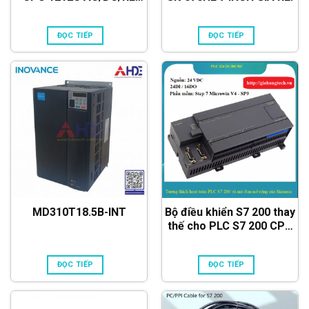
6ES7212-1BE40-0XB0
ĐỌC TIẾP
ĐỌC TIẾP
MD310T18.5B-INT
Bộ điều khiển S7 200 thay
thế cho PLC S7 200 CPU
226 DC/DC/DC
ĐỌC TIẾP
ĐỌC TIẾP