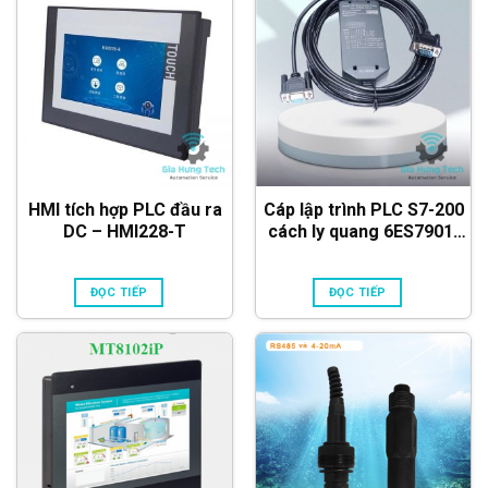
HMI tích hợp PLC đầu ra
Cáp lập trình PLC S7-200
DC – HMI228-T
cách ly quang 6ES7901-
3CB30-0XA0 PC/PPI
ĐỌC TIẾP
ĐỌC TIẾP