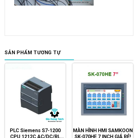
SẢN PHẨM TƯƠNG TỰ
PLC Siemens S7-1200
MÀN HÌNH HMI SAMKOON
CPU 1212C AC/DC/RL
SK-070HE 7 INCH GIÁ RẺ!