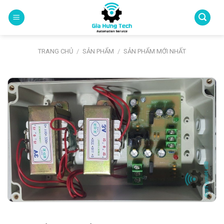
Skip
to
content
TRANG CHỦ
/
SẢN PHẨM
/
SẢN PHẨM MỚI NHẤT