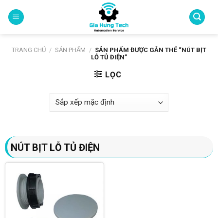
Skip
to
content
TRANG CHỦ
/
SẢN PHẨM
/
SẢN PHẨM ĐƯỢC GẮN THẺ “NÚT BỊT
LỖ TỦ ĐIỆN”
LỌC
NÚT BỊT LỖ TỦ ĐIỆN