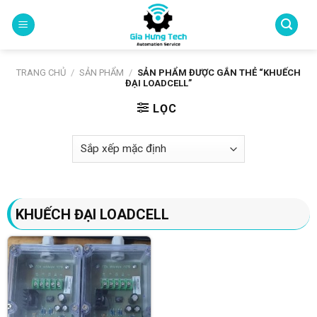
Skip
to
content
TRANG CHỦ
/
SẢN PHẨM
/
SẢN PHẨM ĐƯỢC GẮN THẺ “KHUẾCH
ĐẠI LOADCELL”
LỌC
KHUẾCH ĐẠI LOADCELL