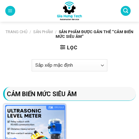
Skip
to
content
TRANG CHỦ
/
SẢN PHẨM
/
SẢN PHẨM ĐƯỢC GẮN THẺ “CẢM BIẾN
MỨC SIÊU ÂM”
LỌC
CẢM BIẾN MỨC SIÊU ÂM