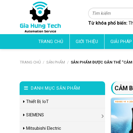
Skip
to
Tìm
kiếm:
content
Từ khóa phổ biến:
Th
TRANG CHỦ
GIỚI THIỆU
GIẢI PHÁP
TRANG CHỦ
/
SẢN PHẨM
/
SẢN PHẨM ĐƯỢC GẮN THẺ “CẢM 
CẢM B
DANH MỤC SẢN PHẨM
Thiết Bị IoT
SIEMENS
Mitsubishi Electric