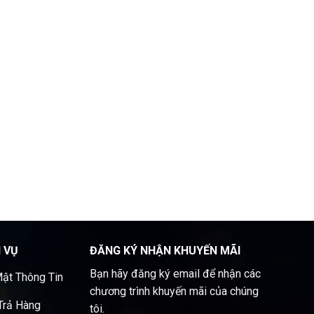
H VỤ
ĐĂNG KÝ NHẬN KHUYẾN MÃI
Bạn hãy đăng ký email để nhận các
ật Thông Tin
chương trình khuyến mãi của chúng
 Trả Hàng
tôi.