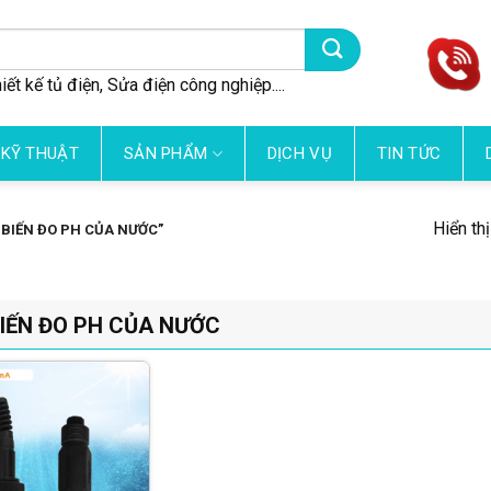
iết kế tủ điện, Sửa điện công nghiệp....
 KỸ THUẬT
SẢN PHẨM
DỊCH VỤ
TIN TỨC
Hiển th
BIẾN ĐO PH CỦA NƯỚC”
IẾN ĐO PH CỦA NƯỚC