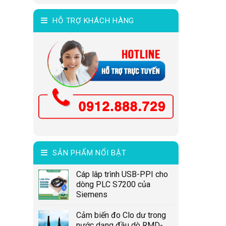
HỖ TRỢ KHÁCH HÀNG
SẢN PHẨM NỔI BẬT
Cáp lâp trình USB-PPI cho
dòng PLC S7200 của
Siemens
Cảm biến đo Clo dư trong
nước dạng đầu dò RMD-