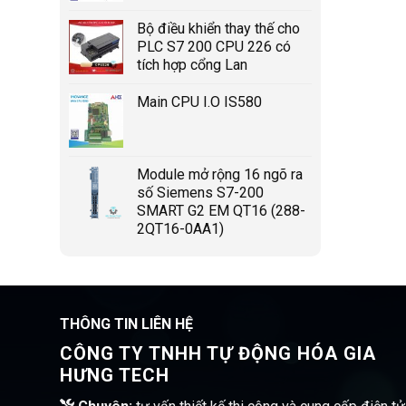
Bộ điều khiển thay thế cho
PLC S7 200 CPU 226 có
tích hợp cổng Lan
Main CPU I.O IS580
Module mở rộng 16 ngõ ra
số Siemens S7-200
SMART G2 EM QT16 (288-
2QT16-0AA1)
THÔNG TIN LIÊN HỆ
CÔNG TY TNHH TỰ ĐỘNG HÓA GIA
HƯNG TECH