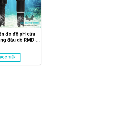
ến đo độ pH cửa
ạng đầu dò RMD-
(RS485 & 4-20mA)
ĐỌC TIẾP