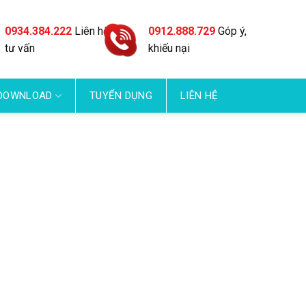
0934.384.222
Liên hệ
0912.888.729
Góp ý,
tư vấn
khiếu nại
DOWNLOAD
TUYỂN DỤNG
LIÊN HỆ