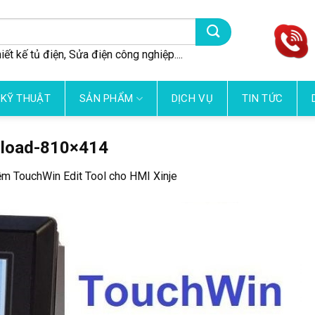
iết kế tủ điện, Sửa điện công nghiệp....
 KỸ THUẬT
SẢN PHẨM
DỊCH VỤ
TIN TỨC
nload-810×414
m TouchWin Edit Tool cho HMI Xinje