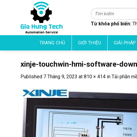
Skip
to
Tìm
kiếm:
content
Từ khóa phổ biến:
Th
TRANG CHỦ
GIỚI THIỆU
GIẢI PHÁP
xinje-touchwin-hmi-software-dow
Published
7 Tháng 9, 2023
at
810 × 414
in
Tải phần mề