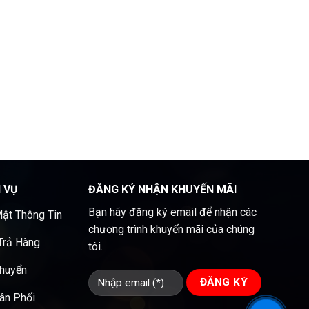
H VỤ
ĐĂNG KÝ NHẬN KHUYẾN MÃI
Bạn hãy đăng ký email để nhận các
ật Thông Tin
chương trình khuyến mãi của chúng
 Trả Hàng
tôi.
Chuyển
ân Phối