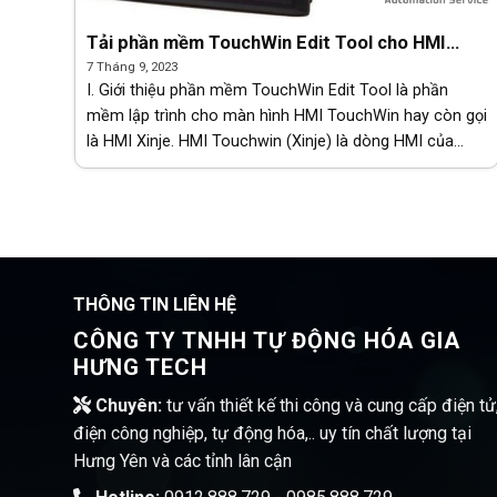
Tải phần mềm TouchWin Edit Tool cho HMI
Xinje
7 Tháng 9, 2023
I. Giới thiệu phần mềm TouchWin Edit Tool là phần
mềm lập trình cho màn hình HMI TouchWin hay còn gọi
là HMI Xinje. HMI Touchwin (Xinje) là dòng HMI của
Trung Quốc, xét về hiệu năng và khả năng [...]
THÔNG TIN LIÊN HỆ
CÔNG TY TNHH TỰ ĐỘNG HÓA GIA
HƯNG TECH
Chuyên:
tư vấn thiết kế thi công và cung cấp điện tử
điện công nghiệp, tự động hóa,.. uy tín chất lượng tại
Hưng Yên và các tỉnh lân cận