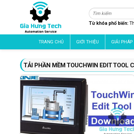
Skip
to
Tìm
kiếm:
content
Từ khóa phổ biến:
Th
TRANG CHỦ
GIỚI THIỆU
GIẢI PHÁP
TẢI PHẦN MỀM TOUCHWIN EDIT TOOL C