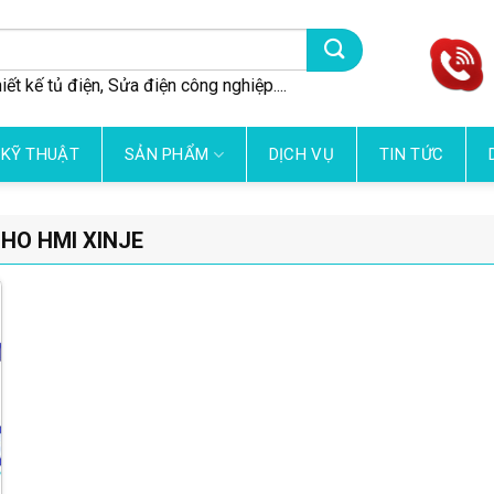
iết kế tủ điện, Sửa điện công nghiệp....
 KỸ THUẬT
SẢN PHẨM
DỊCH VỤ
TIN TỨC
HO HMI XINJE