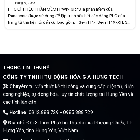
11 Tháng 9, 2023
I – GIỚI THIỆU PHẦN MỀM FPWIN GR7S là phần mềm của
Panasonic được sử dụng để lập trình hầu hết các dòng PLC của
hãng từ thế hệ mới đến cũ, bao gồm: –Sê-ri FP7, Sê-ri FP X/XH, Sê-
ri [...]
THÔNG TIN LIÊN HỆ
CÔNG TY TNHH TỰ ĐỘNG HÓA GIA HƯNG TECH
Chuyên:
tư vấn thiết kế thi công và cung cấp điện tử, điện
công nghiệp, tự động hóa,.. uy tín chất lượng tại Hưng Yên và
các tỉnh lân cận
Hotline:
0912.888.729 - 0985.888.729
Địa chỉ:
Đội 3, thôn Phương Thượng, xã Phương Chiểu, TP.
Hưng Yên, tỉnh Hưng Yên, Việt Nam