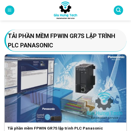
Skip
to
content
TẢI PHẦN MỀM FPWIN GR7S LẬP TRÌNH
PLC PANASONIC
Tải phần mềm FPWIN GR7S lập trình PLC Panasonic