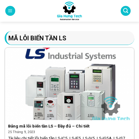
Skip
to
content
MÃ LỖI BIẾN TẦN LS
Bảng mã lỗi biến tần LS – Đầy đủ – Chi tiết
25 Tháng 9, 2023
Tài liệu chi tiết lỗi biến tần LS-IC5, LS-IE5, LS-IV5, LS-IG5A, LS-IS7,