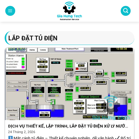
Skip
to
content
LẮP ĐẶT TỦ ĐIỆN
DỊCH VỤ THIẾT KẾ, LẬP TRÌNH, LẮP ĐẶT TỦ ĐIỆN XỬ LÝ NƯỚC
THẢI
24 Tháng 2, 2026
Mặt cánh tủ điện – Thiết kế chuyên nghiệp, dễ vận hành
Bố trí