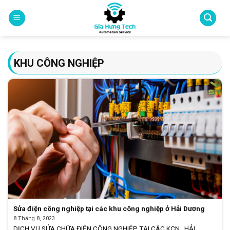
Skip
to
content
KHU CÔNG NGHIỆP
Sửa điện công nghiệp tại các khu công nghiệp ở Hải Dương
8 Tháng 8, 2023
DỊCH VỤ SỬA CHỮA ĐIỆN CÔNG NGHIỆP TẠI CÁC KCN , HẢI