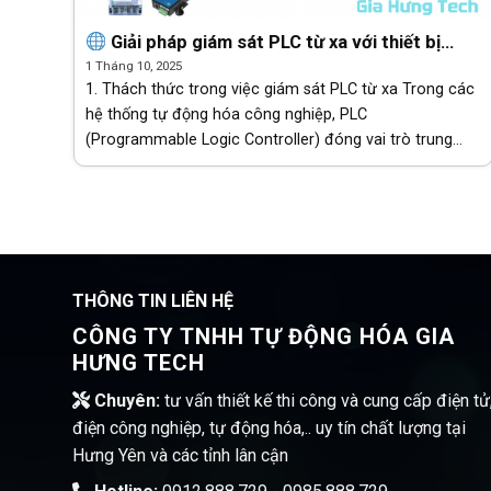
Giải pháp giám sát PLC từ xa với thiết bị
mạng Comway
1 Tháng 10, 2025
1. Thách thức trong việc giám sát PLC từ xa Trong các
hệ thống tự động hóa công nghiệp, PLC
(Programmable Logic Controller) đóng vai trò trung
tâm trong việc điều khiển và giám sát dây chuyền sản
xuất, trạm [...]
THÔNG TIN LIÊN HỆ
CÔNG TY TNHH TỰ ĐỘNG HÓA GIA
HƯNG TECH
Chuyên:
tư vấn thiết kế thi công và cung cấp điện tử
điện công nghiệp, tự động hóa,.. uy tín chất lượng tại
Hưng Yên và các tỉnh lân cận