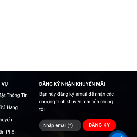
H VỤ
ĐĂNG KÝ NHẬN KHUYẾN MÃI
Bạn hãy đăng ký email để nhận các
ật Thông Tin
chương trình khuyến mãi của chúng
 Trả Hàng
tôi.
Chuyển
ân Phối