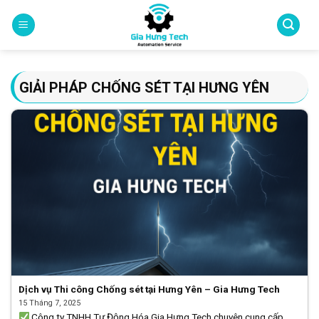
Skip
to
content
GIẢI PHÁP CHỐNG SÉT TẠI HƯNG YÊN
Dịch vụ Thi công Chống sét tại Hưng Yên – Gia Hưng Tech
15 Tháng 7, 2025
Công ty TNHH Tự Động Hóa Gia Hưng Tech chuyên cung cấp