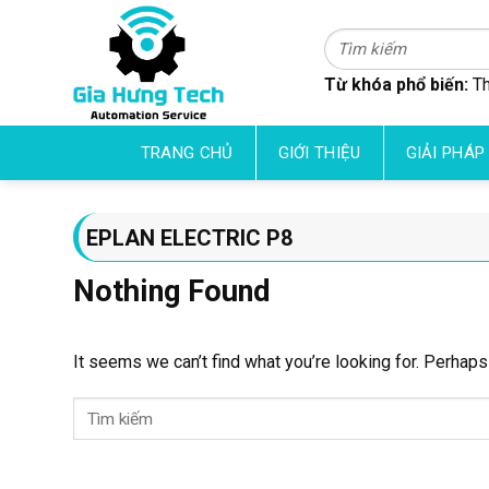
Skip
to
Tìm
kiếm:
content
Từ khóa phổ biến:
Th
TRANG CHỦ
GIỚI THIỆU
GIẢI PHÁP
EPLAN ELECTRIC P8
Nothing Found
It seems we can’t find what you’re looking for. Perhaps