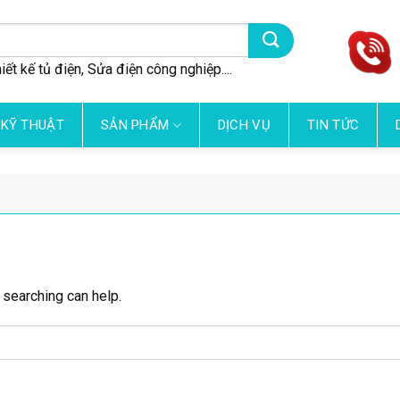
iết kế tủ điện, Sửa điện công nghiệp....
 KỸ THUẬT
SẢN PHẨM
DỊCH VỤ
TIN TỨC
 searching can help.