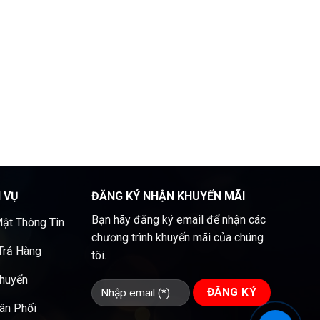
H VỤ
ĐĂNG KÝ NHẬN KHUYẾN MÃI
Bạn hãy đăng ký email để nhận các
ật Thông Tin
chương trình khuyến mãi của chúng
 Trả Hàng
tôi.
Chuyển
ân Phối