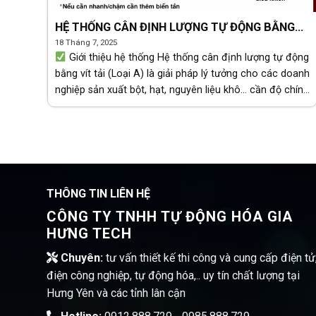
HỆ THỐNG CÂN ĐỊNH LƯỢNG TỰ ĐỘNG BẰNG
VÍT TẢI – GIẢI PHÁP CHÍNH XÁC CHO CÂN
18 Tháng 7, 2025
ĐÓNG BAO
Giới thiệu hệ thống Hệ thống cân định lượng tự động
bằng vít tải (Loại A) là giải pháp lý tưởng cho các doanh
nghiệp sản xuất bột, hạt, nguyên liệu khô… cần độ chính
xác cao trong quá [...]
THÔNG TIN LIÊN HỆ
CÔNG TY TNHH TỰ ĐỘNG HÓA GIA
HƯNG TECH
Chuyên:
tư vấn thiết kế thi công và cung cấp điện tử
điện công nghiệp, tự động hóa,.. uy tín chất lượng tại
Hưng Yên và các tỉnh lân cận