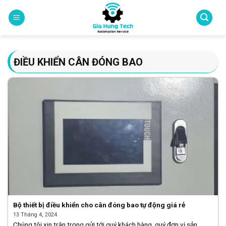
Skip
to
content
ĐIỀU KHIỂN CÂN ĐÓNG BAO
Bộ thiết bị điều khiển cho cân đóng bao tự động giá rẻ
13 Tháng 4, 2024
Chúng tôi xin trân trọng gửi tới quý khách hàng, quý đơn vị sản