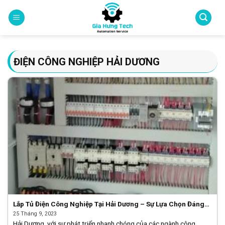
Skip
to
content
ĐIỆN CÔNG NGHIỆP HẢI DƯƠNG
Lắp Tủ Điện Công Nghiệp Tại Hải Dương – Sự Lựa Chọn Đáng
Tin Cậy từ Gia Hưng Tech
25 Tháng 9, 2023
Hải Dương, với sự phát triển nhanh chóng của các ngành công