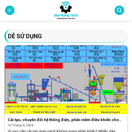
Skip
to
content
DỄ SỬ DỤNG
Cải tạo, chuyển đổi hệ thống điện, phần mềm điều khiển cho
máy gạch không nung của Trung Quốc sang Việt Nam
10 Tháng 4, 2024
Vì sao cần cải tạo máy gạch không nung nhập khẩu? Nhiều dây