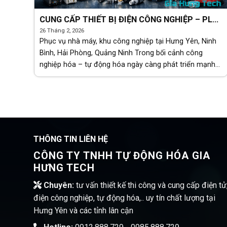
CUNG CẤP THIẾT BỊ ĐIỆN CÔNG NGHIỆP – PLC
– HMI – BIẾN TẦN – SERVO – KHÍ NÉN – THỦY
26 Tháng 2, 2026
LỰC
Phục vụ nhà máy, khu công nghiệp tại Hưng Yên, Ninh
Bình, Hải Phòng, Quảng Ninh Trong bối cảnh công
nghiệp hóa – tự động hóa ngày càng phát triển mạnh
mẽ, việc lựa chọn đúng thiết bị điện công [...]
THÔNG TIN LIÊN HỆ
CÔNG TY TNHH TỰ ĐỘNG HÓA GIA
HƯNG TECH
Chuyên:
tư vấn thiết kế thi công và cung cấp điện tử
điện công nghiệp, tự động hóa,.. uy tín chất lượng tại
Hưng Yên và các tỉnh lân cận