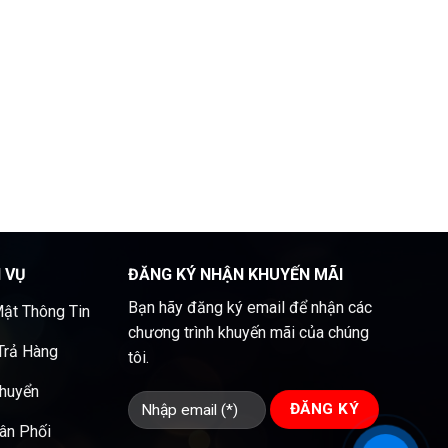
H VỤ
ĐĂNG KÝ NHẬN KHUYẾN MÃI
Bạn hãy đăng ký email để nhận các
ật Thông Tin
chương trình khuyến mãi của chúng
 Trả Hàng
tôi.
Chuyển
ân Phối