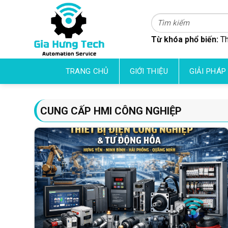
Skip
to
Tìm
kiếm:
content
Từ khóa phổ biến:
Th
TRANG CHỦ
GIỚI THIỆU
GIẢI PHÁP
CUNG CẤP HMI CÔNG NGHIỆP