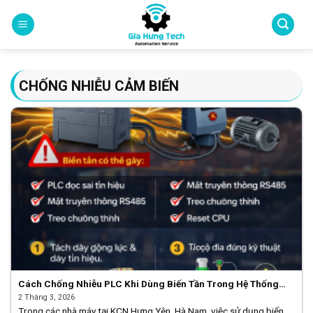
Skip
to
content
CHỐNG NHIỄU CẢM BIẾN
Cách Chống Nhiễu PLC Khi Dùng Biến Tần Trong Hệ Thống
Công Nghiệp
2 Tháng 3, 2026
Trong các nhà máy tại KCN Hưng Yên, Hà Nam, việc sử dụng biến