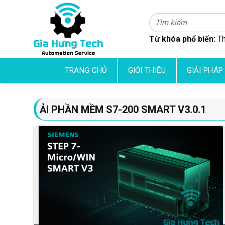
Skip
to
Tìm
kiếm:
content
Từ khóa phổ biến:
Th
TRANG CHỦ
GIỚI THIỆU
GIẢI PHÁP
ẢI PHẦN MỀM S7-200 SMART V3.0.1