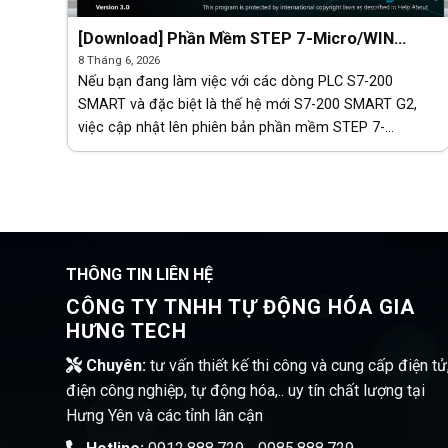
[Download] Phần Mềm STEP 7-Micro/WIN
SMART V3.0 & V3.0.1
8 Tháng 6, 2026
Nếu bạn đang làm việc với các dòng PLC S7-200
SMART và đặc biệt là thế hệ mới S7-200 SMART G2,
việc cập nhật lên phiên bản phần mềm STEP 7-
Micro/WIN SMART V3.0 (và bản vá V3.0.1) là điều vô [...]
THÔNG TIN LIÊN HỆ
CÔNG TY TNHH TỰ ĐỘNG HÓA GIA
HƯNG TECH
Chuyên:
tư vấn thiết kế thi công và cung cấp điện tử
điện công nghiệp, tự động hóa,.. uy tín chất lượng tại
Hưng Yên và các tỉnh lân cận