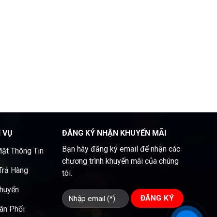
H VỤ
ĐĂNG KÝ NHẬN KHUYẾN MÃI
Bạn hãy đăng ký email để nhận các
ật Thông Tin
chương trình khuyến mãi của chúng
 Trả Hàng
tôi.
Chuyển
ân Phối