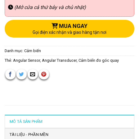
(Mở cửa cả thứ bảy và chủ nhật)
MUA NGAY
Gọi điện xác nhận và giao hàng tận nơi
Danh mục:
Cảm biến
Thẻ:
Angular Sensor
,
Angular Transducer
,
Cảm biến đo góc quay
MÔ TẢ SẢN PHẨM
TÀI LIỆU - PHẦN MỀN