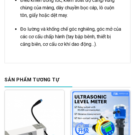
Điều khiển đồng tốc, kiểm soát độ căng/vùng
chùng của màng, dây chuyền bọc cáp, lô cuộn
tôn, giấy hoặc dệt may.
Đo lường và khống chế góc nghiêng, góc mở của
các cơ cấu chấp hành (tay bập bênh, thiết bị
căng biên, cơ cấu cơ khí dao động…).
SẢN PHẨM TƯƠNG TỰ