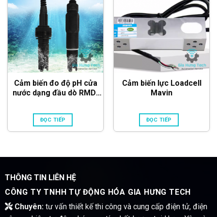
Cảm biến đo độ pH cửa
Cảm biến lực Loadcell
nước dạng đầu dò RMD-
Mavin
ISHC205 (RS485 & 4-
20mA)
ĐỌC TIẾP
ĐỌC TIẾP
THÔNG TIN LIÊN HỆ
CÔNG TY TNHH TỰ ĐỘNG HÓA GIA HƯNG TECH
Chuyên:
tư vấn thiết kế thi công và cung cấp điện tử, điện