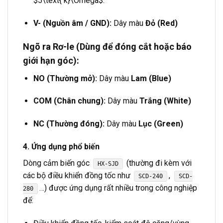
$5\text{ k}\Omega$
.
V- (Nguồn âm / GND):
Dây màu
Đỏ (Red)
Ngõ ra Rơ-le (Dùng để đóng cắt hoặc báo
giới hạn góc):
NO (Thường mở):
Dây màu
Lam (Blue)
COM (Chân chung):
Dây màu
Trắng (White)
NC (Thường đóng):
Dây màu
Lục (Green)
4. Ứng dụng phổ biến
Dòng cảm biến góc
(thường đi kèm với
HX-SJD
các bộ điều khiển đồng tốc như
,
SCD-240
SCD-
…) được ứng dụng rất nhiều trong công nghiệp
280
để: