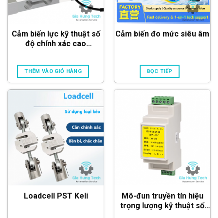
Cảm biến lực kỹ thuật số
Cảm biến đo mức siêu âm
độ chính xác cao
ATE(A)-8502
THÊM VÀO GIỎ HÀNG
ĐỌC TIẾP
Loadcell PST Keli
Mô-đun truyền tín hiệu
trọng lượng kỹ thuật số
TDA-09C