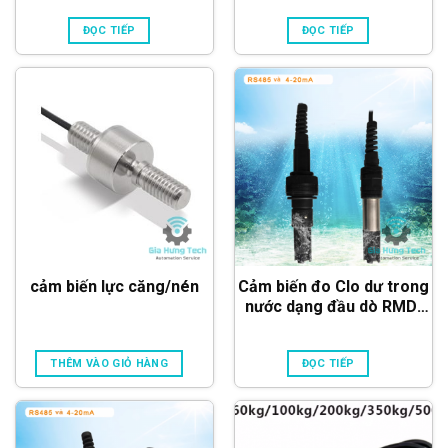
ĐỌC TIẾP
ĐỌC TIẾP
cảm biến lực căng/nén
Cảm biến đo Clo dư trong
nước dạng đầu dò RMD-
ISCC2M12 (RS485 & 4-
20mA)
THÊM VÀO GIỎ HÀNG
ĐỌC TIẾP