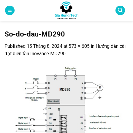
Skip
to
content
So-do-dau-MD290
Published
15 Tháng 8, 2024
at
573 × 605
in
Hướng dẫn cài
đặt biến tần Inovance MD290