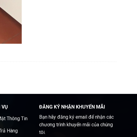
H VỤ
ĐĂNG KÝ NHẬN KHUYẾN MÃI
Bạn hãy đăng ký email để nhận các
ật Thông Tin
chương trình khuyến mãi của chúng
 Trả Hàng
tôi.