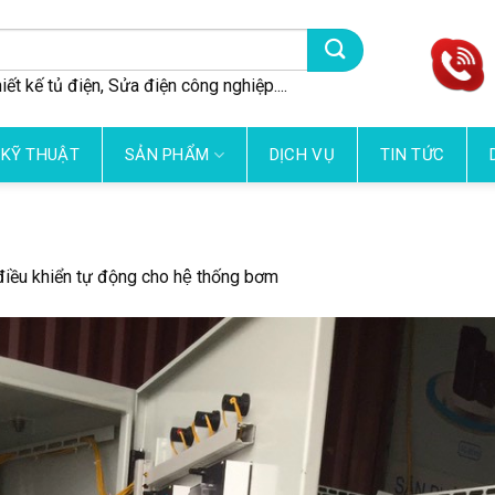
iết kế tủ điện, Sửa điện công nghiệp....
 KỸ THUẬT
SẢN PHẨM
DỊCH VỤ
TIN TỨC
 điều khiển tự động cho hệ thống bơm