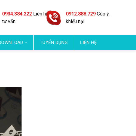
0934.384.222
Liên hệ
0912.888.729
Góp ý,
tư vấn
khiếu nại
DOWNLOAD
TUYỂN DỤNG
LIÊN HỆ