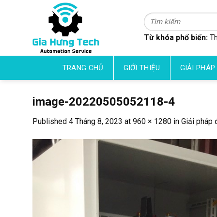
Skip
to
Tìm
kiếm:
content
Từ khóa phổ biến:
Th
TRANG CHỦ
GIỚI THIỆU
GIẢI PHÁP
image-20220505052118-4
Published
4 Tháng 8, 2023
at
960 × 1280
in
Giải pháp