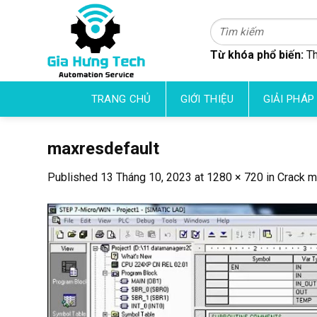
Skip
to
Tìm
kiếm:
content
Từ khóa phổ biến:
Th
TRANG CHỦ
GIỚI THIỆU
GIẢI PHÁP
maxresdefault
Published
13 Tháng 10, 2023
at
1280 × 720
in
Crack m