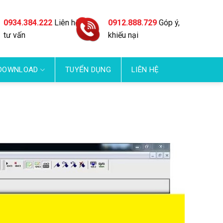
0934.384.222
Liên hệ
0912.888.729
Góp ý,
tư vấn
khiếu nại
DOWNLOAD
TUYỂN DỤNG
LIÊN HỆ