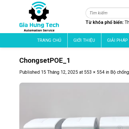
Skip
to
Tìm
kiếm:
content
Từ khóa phổ biến:
Th
TRANG CHỦ
GIỚI THIỆU
GIẢI PHÁP
ChongsetPOE_1
Published
15 Tháng 12, 2025
at
553 × 554
in
Bộ chống 