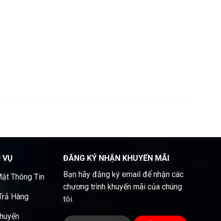
H VỤ
ĐĂNG KÝ NHẬN KHUYẾN MÃI
Bạn hãy đăng ký email để nhận các
ật Thông Tin
chương trình khuyến mãi của chúng
 Trả Hàng
tôi.
Chuyển