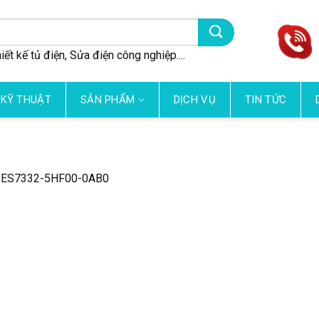
iết kế tủ điện, Sửa điện công nghiệp....
 KỸ THUẬT
SẢN PHẨM
DỊCH VỤ
TIN TỨC
6ES7332-5HF00-0AB0