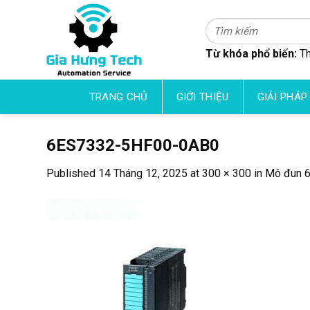
Skip
to
Tìm
kiếm:
content
Từ khóa phổ biến:
Th
TRANG CHỦ
GIỚI THIỆU
GIẢI PHÁP
6ES7332-5HF00-0AB0
Published
14 Tháng 12, 2025
at
300 × 300
in
Mô đun 