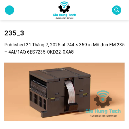
Skip
to
content
235_3
Published
21 Tháng 7, 2025
at
744 × 359
in
Mô đun EM 235
– 4AI/1AQ 6ES7235-0KD22-0XA8