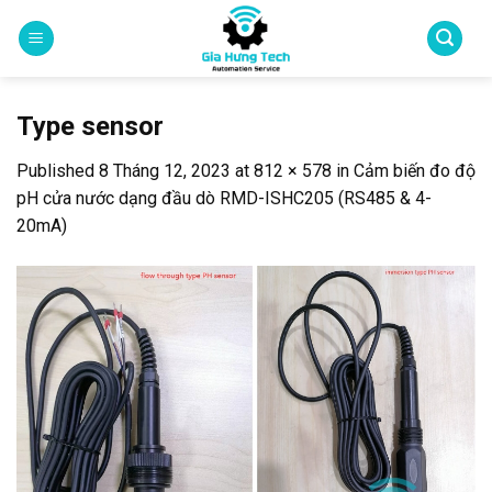
Skip
to
content
Type sensor
Published
8 Tháng 12, 2023
at
812 × 578
in
Cảm biến đo độ
pH cửa nước dạng đầu dò RMD-ISHC205 (RS485 & 4-
20mA)